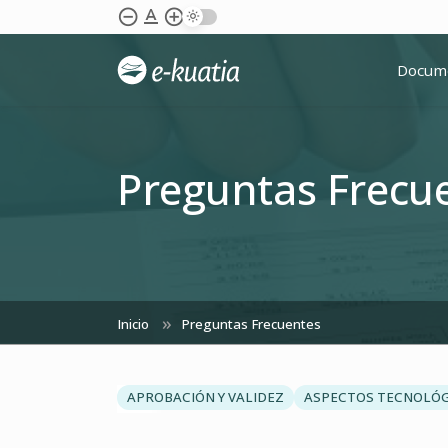
Skip to Main Content
text_format
remove_circle_outline
add_circle_outline
Docum
Preguntas Frecu
Inicio
Preguntas Frecuentes
chevron_left
APROBACIÓN Y VALIDEZ
ASPECTOS TECNOLÓ