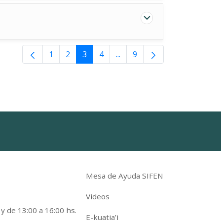
1
2
3
4
...
9
Intermediate Pages Use TAB
Mesa de Ayuda SIFEN
Videos
 y de 13:00 a 16:00 hs.
E-kuatia’i