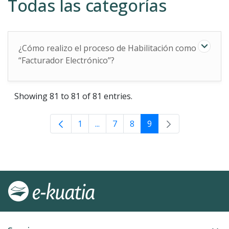
Todas las categorías
¿Cómo realizo el proceso de Habilitación como
“Facturador Electrónico”?
Showing 81 to 81 of 81 entries.
1
...
7
8
9
Intermediate Pages Use TAB to na