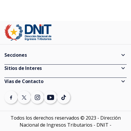
expand_more
Secciones
Guías
expand_more
Sitios de Interes
Consultas de Expedientes
Información Pública
expand_more
Vías de Contacto
Estadísticas
Ministerio de Economía y Finanzas
(021) 729 7000 (discado directo)
Vencimientos
Banco Central del Paraguay
Denuncias
Auditores externos Impositivos
SEPRELAD
Todos los derechos reservados © 2023 - Dirección
Contáctenos
Nacional de Ingresos Tributarios - DNIT -
Softwares y sistemas