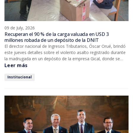
09 de July, 2026
Recuperan el 90 % de la carga valuada en USD 3
millones robada de un depósito de la DNIT
El director nacional de Ingresos Tributarios, Óscar Orué, brindó
este jueves detalles sobre el violento asalto registrado durante
la madrugada en un depósito de la empresa Gical, donde se
encontraban resguardadas mercaderías incautadas por la DNIT.
Leer más
Durante el hecho, un efectivo de la Policía Nacional asignado a
la custodia del lugar resultó herido, quien se encuentra fuera de
Institucional
peligro.