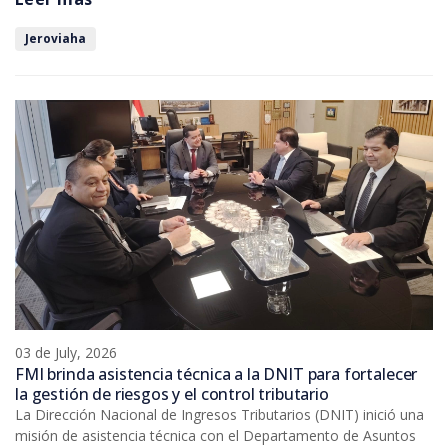
en distintos puntos del país. Durante el mes de junio, fueron
realizados un total de 740 procedimientos de verificación a nivel
Jeroviaha
nacional.
03 de July, 2026
FMI brinda asistencia técnica a la DNIT para fortalecer
la gestión de riesgos y el control tributario
La Dirección Nacional de Ingresos Tributarios (DNIT) inició una
misión de asistencia técnica con el Departamento de Asuntos