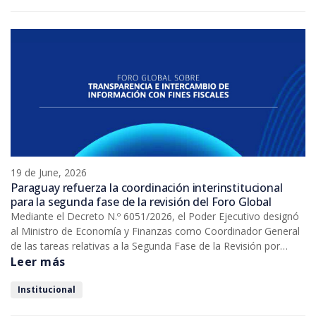
19 de June, 2026
Paraguay refuerza la coordinación interinstitucional
para la segunda fase de la revisión del Foro Global
Mediante el Decreto N.º 6051/2026, el Poder Ejecutivo designó
al Ministro de Economía y Finanzas como Coordinador General
de las tareas relativas a la Segunda Fase de la Revisión por
Pares del Foro Global sobre Transparencia e Intercambio de
Leer más
Información con Fines Fiscales de la OCDE a la República del
Paraguay y actualizó la integración del Comité Interinstitucional
Institucional
para la Aplicación de los Estándares Internacionales de dicho