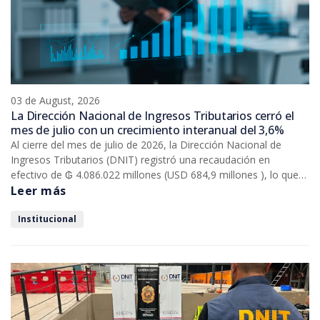
03 de August, 2026
La Dirección Nacional de Ingresos Tributarios cerró el
mes de julio con un crecimiento interanual del 3,6%
Al cierre del mes de julio de 2026, la Dirección Nacional de
Ingresos Tributarios (DNIT) registró una recaudación en
efectivo de ₲ 4.086.022 millones (USD 684,9 millones ), lo que
representa una variación interanual de 3,6% respecto al mismo
Leer más
mes de 2025. Este resultado implicó un crecimiento de ₲
140.262 millones (USD 23,5 millones) en términos absolutos,
Institucional
conforme se observa en el Cuadro 1