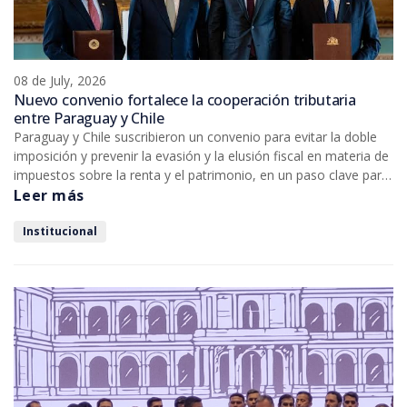
08 de July, 2026
Nuevo convenio fortalece la cooperación tributaria
entre Paraguay y Chile
Paraguay y Chile suscribieron un convenio para evitar la doble
imposición y prevenir la evasión y la elusión fiscal en materia de
impuestos sobre la renta y el patrimonio, en un paso clave para
fortalecer la cooperación tributaria y promover un entorno más
Leer más
seguro y competitivo para las inversiones entre ambos países.
Institucional