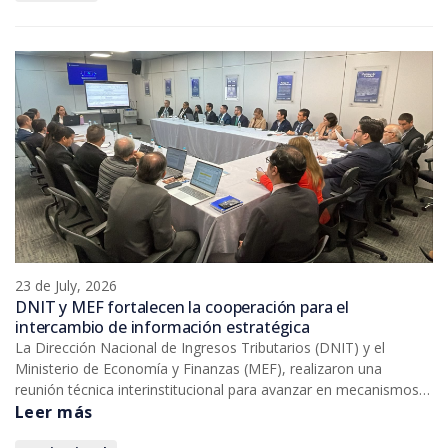
23 de July, 2026
DNIT y MEF fortalecen la cooperación para el
intercambio de información estratégica
La Dirección Nacional de Ingresos Tributarios (DNIT) y el
Ministerio de Economía y Finanzas (MEF), realizaron una
reunión técnica interinstitucional para avanzar en mecanismos
de cooperación que fortalezcan el intercambio de información
Leer más
estratégica y la coordinación entre ambas instituciones.