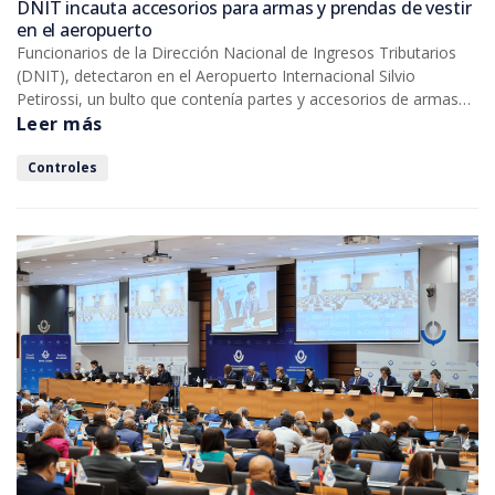
DNIT incauta accesorios para armas y prendas de vestir
en el aeropuerto
Funcionarios de la Dirección Nacional de Ingresos Tributarios
(DNIT), detectaron en el Aeropuerto Internacional Silvio
Petirossi, un bulto que contenía partes y accesorios de armas
de fuego, durante la verificación física realizada a un
Leer más
cargamento proveniente de una remesa expresa, en el depósito
de cargas de la Dirección Nacional de Aeronáutica Civil (DINAC).
Controles