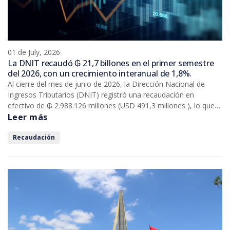
01 de July, 2026
La DNIT recaudó ₲ 21,7 billones en el primer semestre
del 2026, con un crecimiento interanual de 1,8%.
Al cierre del mes de junio de 2026, la Dirección Nacional de
Ingresos Tributarios (DNIT) registró una recaudación en
efectivo de ₲ 2.988.126 millones (USD 491,3 millones ), lo que
representa una variación interanual de -5,9% respecto al mismo
Leer más
mes de 2025. Este resultado implicó una variación negativa de ₲
187.254 millones menos (USD 30,8 millones) en términos
Recaudación
absolutos, conforme se observa en el Cuadro 1: