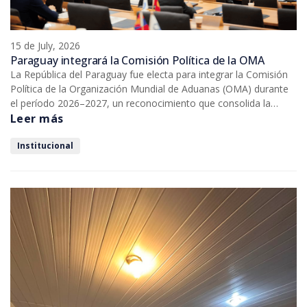
15 de July, 2026
Paraguay integrará la Comisión Política de la OMA
La República del Paraguay fue electa para integrar la Comisión
Política de la Organización Mundial de Aduanas (OMA) durante
el período 2026–2027, un reconocimiento que consolida la
participación del país en los principales espacios de decisión del
Leer más
organismo y refuerza su protagonismo en la agenda aduanera
internacional.
Institucional