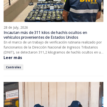
28 de July, 2026
Incautan más de 311 kilos de hachís ocultos en
vehículos provenientes de Estados Unidos
En el marco de un trabajo de verificación rutinaria realizado por
funcionarios de la Dirección Nacional de Ingresos Tributarios
(DNIT), se detectaron 311,2 kilogramos de hachís ocultos en un
contenedor procedente de Estados Unidos, durante un
Leer más
procedimiento efectuado en el Puerto Terport de Villeta.
Controles