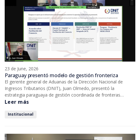
23 de June, 2026
Paraguay presentó modelo de gestión fronteriza
El gerente general de Aduanas de la Dirección Nacional de
Ingresos Tributarios (DNIT), Juan Olmedo, presentó la
estrategia paraguaya de gestión coordinada de fronteras
durante el cuarto webinar de la Alianza PROCOMEX Regional,
Leer más
que reunió a más de 190 representantes vinculados a la
facilitación del comercio y la integración logística.
Institucional