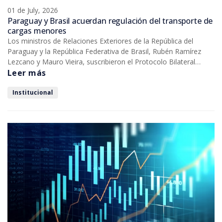
01 de July, 2026
Paraguay y Brasil acuerdan regulación del transporte de
cargas menores
Los ministros de Relaciones Exteriores de la República del
Paraguay y la República Federativa de Brasil, Rubén Ramírez
Lezcano y Mauro Vieira, suscribieron el Protocolo Bilateral
Sobre Regulación del Transporte de Cargas Menores, en el
Leer más
marco de la reunión del Consejo del Mercado Común del
Mercosur (CMC), que se desarrolló en nuestro país.
Institucional