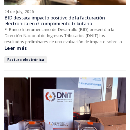
24 de July, 2026
BID destaca impacto positivo de la facturación
electrónica en el cumplimiento tributario
El Banco Interamericano de Desarrollo (BID) presentó a la
Dirección Nacional de Ingresos Tributarios (DNIT) los
resultados preliminares de una evaluación de impacto sobre la
implementación del Sistema Integrado de Facturación
Leer más
Electrónica Nacional (SIFEN), que confirma mejoras
significativas en el cumplimiento tributario y en la transparencia
Factura electrónica
de las operaciones económicas. El estudio evidencia que la
facturación electrónica se consolida como una herramienta
clave para fortalecer la administración tributaria y promover la
formalización de la economía.