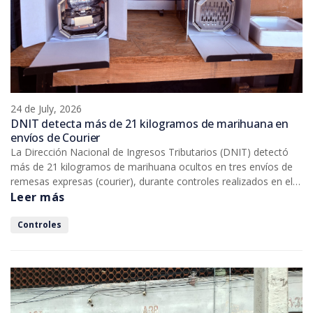
24 de July, 2026
DNIT detecta más de 21 kilogramos de marihuana en
envíos de Courier
La Dirección Nacional de Ingresos Tributarios (DNIT) detectó
más de 21 kilogramos de marihuana ocultos en tres envíos de
remesas expresas (courier), durante controles realizados en el
Área de Depósito de Cargas Aéreas de la Dirección Nacional de
Leer más
Aeronáutica Civil (DINAC). Los paquetes, procedentes de Miami
(Estados Unidos), tenían como destino Ciudad del Este y
Controles
Asunción.