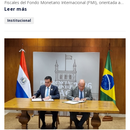
Fiscales del Fondo Monetario Internacional (FMI), orientada a
fortalecer la gestión de riesgos de cumplimiento tributario y
Leer más
aduanero mediante la incorporación de mejores prácticas
internacionales.
Institucional