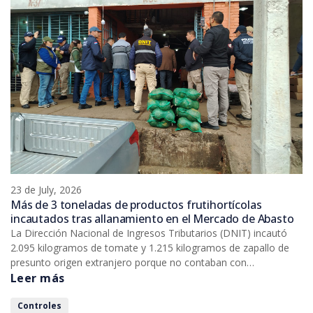
23 de July, 2026
Más de 3 toneladas de productos frutihortícolas
incautados tras allanamiento en el Mercado de Abasto
La Dirección Nacional de Ingresos Tributarios (DNIT) incautó
2.095 kilogramos de tomate y 1.215 kilogramos de zapallo de
presunto origen extranjero porque no contaban con
documentación que acreditara su ingreso legal al país. La
Leer más
incautación de estos productos se realizó en un allanamiento en
un local comercial del Mercado de Abasto Central, en Asunción.
Controles