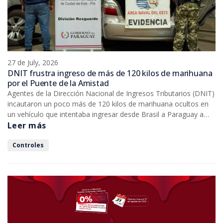
27 de July, 2026
DNIT frustra ingreso de más de 120 kilos de marihuana
por el Puente de la Amistad
Agentes de la Dirección Nacional de Ingresos Tributarios (DNIT)
incautaron un poco más de 120 kilos de marihuana ocultos en
un vehículo que intentaba ingresar desde Brasil a Paraguay a
través del Puente Internacional de la Amistad. Un menor de
Leer más
edad de nacionalidad brasileña conducía el rodado.
Controles