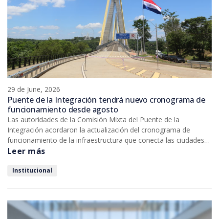
29 de June, 2026
Puente de la Integración tendrá nuevo cronograma de
funcionamiento desde agosto
Las autoridades de la Comisión Mixta del Puente de la
Integración acordaron la actualización del cronograma de
funcionamiento de la infraestructura que conecta las ciudades
de Presidente Franco y Foz de Iguazú, medida que entrará en
Leer más
vigor a partir del 3 de agosto de 2026.
Institucional