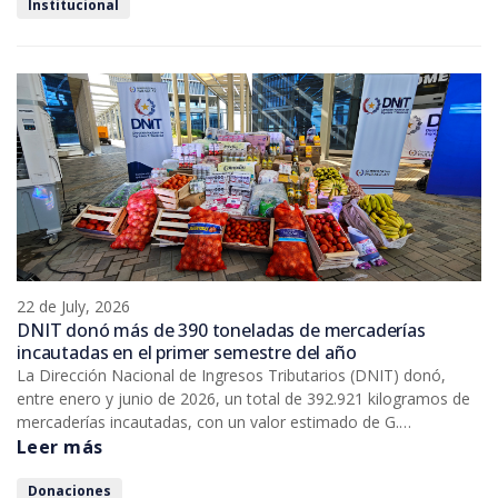
Institucional
22 de July, 2026
DNIT donó más de 390 toneladas de mercaderías
incautadas en el primer semestre del año
La Dirección Nacional de Ingresos Tributarios (DNIT) donó,
entre enero y junio de 2026, un total de 392.921 kilogramos de
mercaderías incautadas, con un valor estimado de G.
5.627.708.317, beneficiando a 388 entidades benéficas de
Leer más
distintos puntos del país.
Donaciones