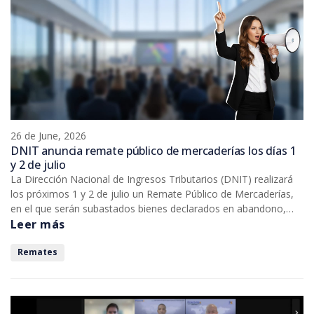
26 de June, 2026
DNIT anuncia remate público de mercaderías los días 1
y 2 de julio
La Dirección Nacional de Ingresos Tributarios (DNIT) realizará
los próximos 1 y 2 de julio un Remate Público de Mercaderías,
en el que serán subastados bienes declarados en abandono,
caídos en comiso o no adjudicados en remates anteriores,
Leer más
conforme a lo establecido en la Resolución de la Gerencia
General de Aduanas N.° 511.
Remates