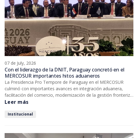
07 de July, 2026
Con el liderazgo de la DNIT, Paraguay concretó en el
MERCOSUR importantes hitos aduaneros
La Presidencia Pro Tempore de Paraguay en el MERCOSUR
culminó con importantes avances en integración aduanera,
facilitación del comercio, modernización de la gestión fronteriza
y consolidación de una agenda regional orientada a agilizar el
Leer más
intercambio comercial y fortalecer la cooperación entre los
países que integran el bloque. Todos estos logros fueron
Institucional
posibles bajo el liderazgo de la Dirección Nacional de Ingresos
Tributarios (DNIT).