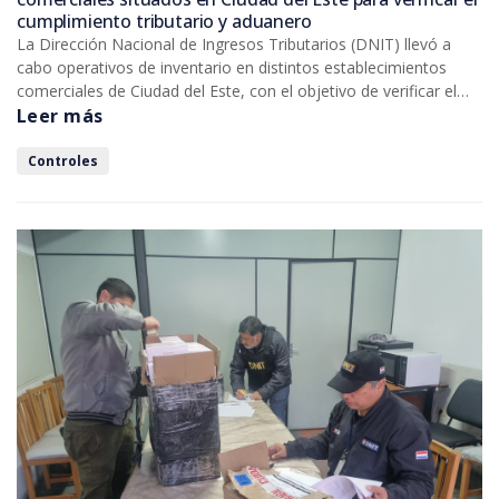
cumplimiento tributario y aduanero
La Dirección Nacional de Ingresos Tributarios (DNIT) llevó a
cabo operativos de inventario en distintos establecimientos
comerciales de Ciudad del Este, con el objetivo de verificar el
correcto cumplimiento de las obligaciones tributarias y
Leer más
aduaneras, en el marco de las acciones permanentes de control
desarrolladas por la institución.
Controles