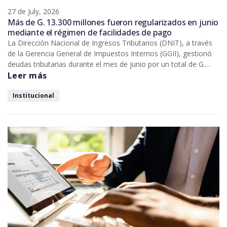
27 de July, 2026
Más de G. 13.300 millones fueron regularizados en junio
mediante el régimen de facilidades de pago
La Dirección Nacional de Ingresos Tributarios (DNIT), a través
de la Gerencia General de Impuestos Internos (GGII), gestionó
deudas tributarias durante el mes de junio por un total de G.
13.336 millones mediante los beneficios previstos en el Decreto
Leer más
N.º 5154/2025, que establece facilidades para la regularización
de obligaciones tributarias.
Institucional