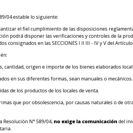
89/04 estable lo siguiente:
arantizar el fiel cumplimiento de las disposiciones reglam
n podrá disponer las verificaciones y controles de la pro
s consignados en las SECCIONES I II III - IV y V del Artículo
ién:
as, cantidad, origen e importe de los bienes elaborados loc
cados en sus diferentes formas, sean manuales o mecánicos.
alidas de los productos de los locales de venta.
rimas que por obsolescencia, por causas naturales o de otr
 la Resolución N° 589/04,
no exige la comunicación
del ini
aria.