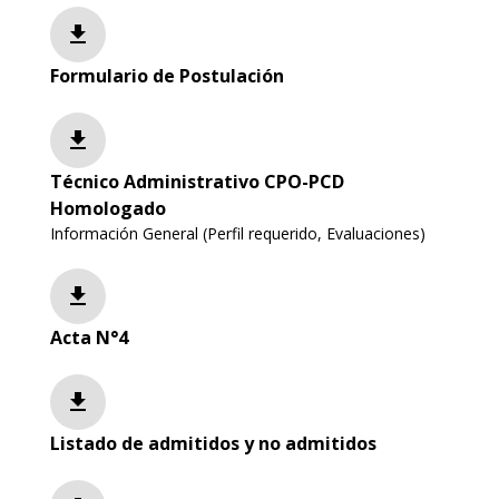
file_download
Formulario de Postulación
file_download
Técnico Administrativo CPO-PCD
Homologado
Información General (Perfil requerido, Evaluaciones)
file_download
Acta N°4
file_download
Listado de admitidos y no admitidos