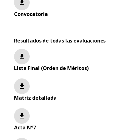
file_download
Convocatoria
Resultados de todas las evaluaciones
file_download
Lista Final (Orden de Méritos)
file_download
Matriz detallada
file_download
Acta N°7