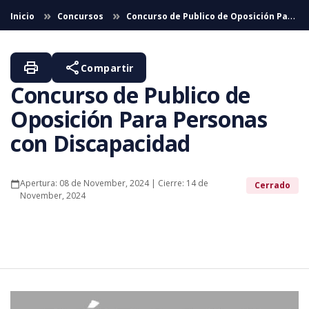
Skip to Main Content
Inicio
Concursos
Concurso de Publico de Oposición Para
Personas con Discapacidad
print
share
Compartir
Concurso de Publico de
Oposición Para Personas
con Discapacidad
Apertura: 08 de November, 2024 | Cierre: 14 de
calendar_today
Cerrado
November, 2024
Concurso de Publico de Oposición Para Personas con
Discapacidad