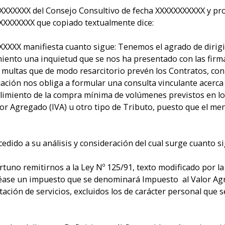
XXXXXXX del Consejo Consultivo de fecha XXXXXXXXXXX y pro
XXXXXXXX que copiado textualmente dice:
XXXX manifiesta cuanto sigue: Tenemos el agrado de dirigir
miento una inquietud que se nos ha presentado con las firm
o multas que de modo resarcitorio prevén los Contratos, con 
ción nos obliga a formular una consulta vinculante acerca d
limiento de la compra mínima de volúmenes previstos en los
or Agregado (IVA) u otro tipo de Tributo, puesto que el m
edido a su análisis y consideración del cual surge cuanto si
ortuno remitirnos a la Ley Nº 125/91, texto modificado por 
éase un impuesto que se denominará Impuesto al Valor Agr
tación de servicios, excluidos los de carácter personal que 