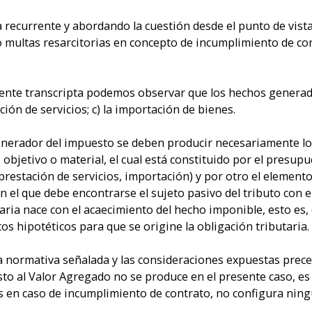
 recurrente y abordando la cuestión desde el punto de vist
 o multas resarcitorias en concepto de incumplimiento de co
nte transcripta podemos observar que los hechos generado
ción de servicios; c) la importación de bienes.
generador del impuesto se deben producir necesariamente lo
o objetivo o material, el cual está constituido por el presu
 prestación de servicios, importación) y por otro el elemento
en el que debe encontrarse el sujeto pasivo del tributo con 
taria nace con el acaecimiento del hecho imponible, esto es, 
s hipotéticos para que se origine la obligación tributaria.
a normativa señalada y las consideraciones expuestas prec
o al Valor Agregado no se produce en el presente caso, es 
s en caso de incumplimiento de contrato, no configura nin