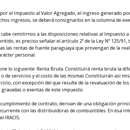
o por el Impuesto al Valor Agregado, el ingreso generado po
hos ingresos, se deberá consignarlos en la columna de exen
 cabe remitirnos a las disposiciones relativas al Impuesto a 
entido, es preciso señalar el artículo 2º de la Ley Nº 125/91,
s las rentas de fuente paraguaya que provengan de la reali
arácter personal.
spone lo siguiente: Renta Bruta. Constituirá renta bruta la di
 o de servicios y el costo de las mismas Constituirán así mi
cio, con excepción del que resulte de la revaluación de los b
no gravadas o exentas de este impuesto.
cumplimiento de contrato, derivan de una obligación princi
ecurrente con las distribuidoras de combustibles. En esa in
el IRACIS.