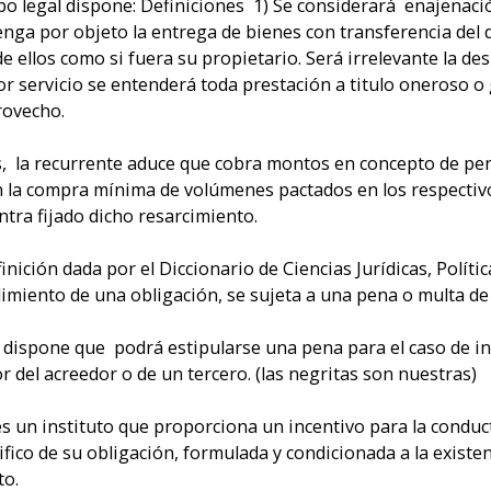
rpo legal dispone: Definiciones 1) Se considerará enajenaci
enga por objeto la entrega de bienes con transferencia del
e ellos como si fuera su propietario. Será irrelevante la de
r servicio se entenderá toda prestación a titulo oneroso o 
provecho.
s, la recurrente aduce que cobra montos en concepto de pen
 la compra mínima de volúmenes pactados en los respectivos
ntra fijado dicho resarcimiento.
inición dada por el Diccionario de Ciencias Jurídicas, Polít
miento de una obligación, se sujeta a una pena o multa de r
4 dispone que podrá estipularse una pena para el caso de inc
r del acreedor o de un tercero. (las negritas son nuestras)
s un instituto que proporciona un incentivo para la conduct
fico de su obligación, formulada y condicionada a la existenc
to.