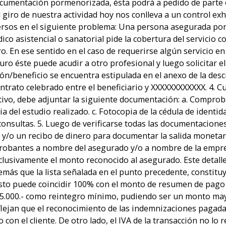
documentación pormenorizada, ésta podrá a pedido de parte o
l giro de nuestra actividad hoy nos conlleva a un control e
nmersos en el siguiente problema: Una persona asegurada po
ico asistencial o sanatorial pide la cobertura del servicio 
guro. En ese sentido en el caso de requerirse algún servicio
uro éste puede acudir a otro profesional y luego solicitar e
ón/beneficio se encuentra estipulada en el anexo de la desc
contrato celebrado entre el beneficiario y XXXXXXXXXXXX. 4. 
tivo, debe adjuntar la siguiente documentación: a. Comprob
a del estudio realizado. c. Fotocopia de la cédula de identid
consultas. 5. Luego de verificarse todas las documentaciones
 y/o un recibo de dinero para documentar la salida monetar
obantes a nombre del asegurado y/o a nombre de la empresa
usivamente el monto reconocido al asegurado. Este detalle 
además que la lista señalada en el punto precedente, constitu
to puede coincidir 100% con el monto de resumen de pago 
5.000.- como reintegro mínimo, pudiendo ser un monto ma
flejan que el reconocimiento de las indemnizaciones pagada
 con el cliente. De otro lado, el IVA de la transacción no l