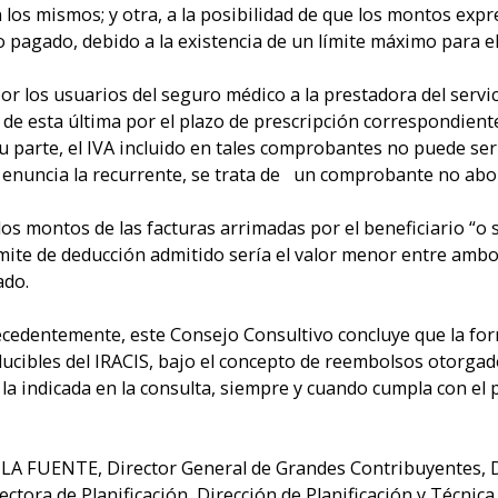
los mismos; y otra, a la posibilidad de que los montos ex
 pagado, debido a la existencia de un límite máximo para el
 los usuarios del seguro médico a la prestadora del servic
de esta última por el plazo de prescripción correspondiente 
 su parte, el IVA incluido en tales comprobantes no puede se
enuncia la recurrente, se trata de un comprobante no abona
los montos de las facturas arrimadas por el beneficiario “o 
límite de deducción admitido sería el valor menor entre am
ado.
cedentemente, este Consejo Consultivo concluye que la for
ibles del IRACIS, bajo el concepto de reembolsos otorgados
 indicada en la consulta, siempre y cuando cumpla con el p
 FUENTE, Director General de Grandes Contribuyentes, D
ra de Planificación, Dirección de Planificación y Técnica 