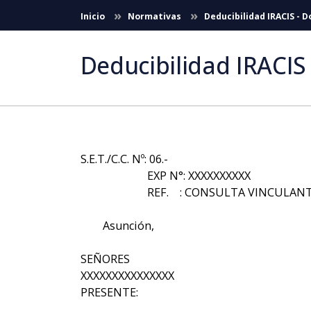
Skip to Main Content
Inicio
Normativas
Deducibilidad IRACIS -
Deducibilidad IRACI
S.E.T./C.C. Nº: 06.-
EXP N°: XXXXXXXXXX
REF. : CONSULTA VINCULANTE -Deduc
Asunción,
SEÑORES
XXXXXXXXXXXXXXX
PRESENTE: