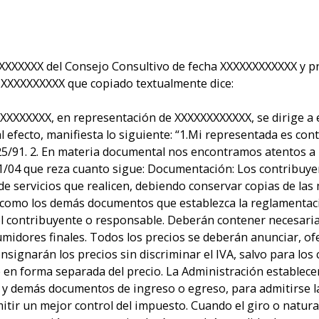
XXXXXXX del Consejo Consultivo de fecha XXXXXXXXXXXX y pr
 XXXXXXXXXX que copiado textualmente dice:
XXXXXXXX, en representación de XXXXXXXXXXXX, se dirige a e
ecto, manifiesta lo siguiente: “1.Mi representada es contr
 125/91. 2. En materia documental nos encontramos atentos a l
21/04 que reza cuanto sigue: Documentación: Los contribuye
de servicios que realicen, debiendo conservar copias de las
como los demás documentos que establezca la reglamentaci
 el contribuyente o responsable. Deberán contener necesari
idores finales. Todos los precios se deberán anunciar, ofer
signarán los precios sin discriminar el IVA, salvo para los
e en forma separada del precio. La Administración establec
 demás documentos de ingreso o egreso, para admitirse la d
rmitir un mejor control del impuesto. Cuando el giro o natura