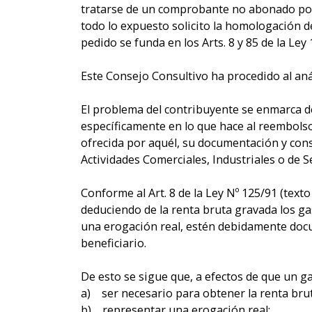
tratarse de un comprobante no abonado por 
todo lo expuesto solicito la homologación de
pedido se funda en los Arts. 8 y 85 de la Ley
Este Consejo Consultivo ha procedido al anál
El problema del contribuyente se enmarca 
específicamente en lo que hace al reembolso
ofrecida por aquél, su documentación y cons
Actividades Comerciales, Industriales o de Se
Conforme al Art. 8 de la Ley Nº 125/91 (text
deduciendo de la renta bruta gravada los g
una erogación real, estén debidamente docu
beneficiario.
De esto se sigue que, a efectos de que un g
a) ser necesario para obtener la renta bru
b) representar una erogación real;