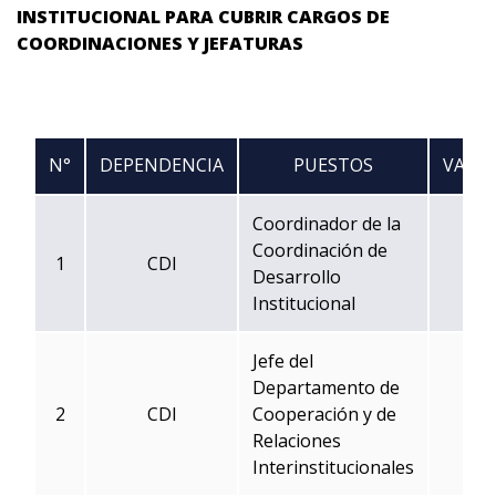
INSTITUCIONAL PARA CUBRIR CARGOS DE
COORDINACIONES Y JEFATURAS
N°
DEPENDENCIA
PUESTOS
VACA
Coordinador de la
Coordinación de
1
CDI
1
Desarrollo
Institucional
Jefe del
Departamento de
2
CDI
Cooperación y de
1
Relaciones
Interinstitucionales