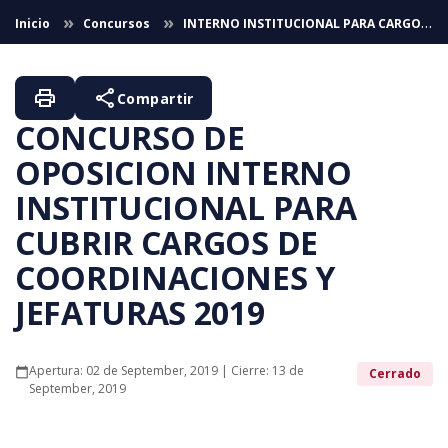
Skip to Main Content
Inicio
Concursos
INTERNO INSTITUCIONAL PARA CARGOS
DE COORDINACIONES Y JEFATURAS 2019
print
share
Compartir
CONCURSO DE
OPOSICION INTERNO
INSTITUCIONAL PARA
CUBRIR CARGOS DE
COORDINACIONES Y
JEFATURAS 2019
Apertura: 02 de September, 2019 | Cierre: 13 de
calendar_today
Cerrado
September, 2019
CONCURSO DE OPOSICION INTERNO INSTITUCIONAL