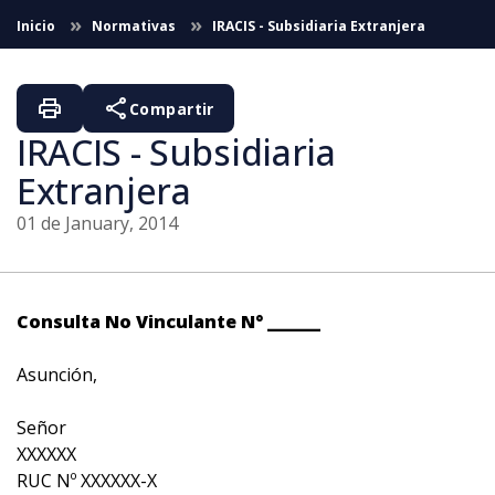
Skip to Main Content
Inicio
Normativas
IRACIS - Subsidiaria Extranjera
print
share
Compartir
IRACIS - Subsidiaria
Extranjera
01 de January, 2014
Consulta No Vinculante N° ______
Asunción,
Señor
XXXXXX
RUC Nº XXXXXX-X