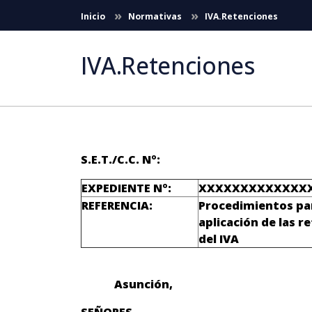
Skip to Main Content
Inicio
Normativas
IVA.Retenciones
IVA.Retenciones
S.E.T./C.C. Nº:
EXPEDIENTE Nº:
XXXXXXXXXXXXX
REFERENCIA:
Procedimientos par
aplicación de las r
del IVA
Asunción,