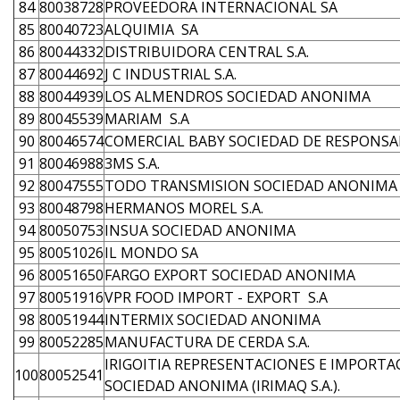
84
80038728
PROVEEDORA INTERNACIONAL SA
85
80040723
ALQUIMIA SA
86
80044332
DISTRIBUIDORA CENTRAL S.A.
87
80044692
J C INDUSTRIAL S.A.
88
80044939
LOS ALMENDROS SOCIEDAD ANONIMA
89
80045539
MARIAM S.A
90
80046574
COMERCIAL BABY SOCIEDAD DE RESPONSA
91
80046988
3MS S.A.
92
80047555
TODO TRANSMISION SOCIEDAD ANONIMA
93
80048798
HERMANOS MOREL S.A.
94
80050753
INSUA SOCIEDAD ANONIMA
95
80051026
IL MONDO SA
96
80051650
FARGO EXPORT SOCIEDAD ANONIMA
97
80051916
VPR FOOD IMPORT - EXPORT S.A
98
80051944
INTERMIX SOCIEDAD ANONIMA
99
80052285
MANUFACTURA DE CERDA S.A.
IRIGOITIA REPRESENTACIONES E IMPORTA
100
80052541
SOCIEDAD ANONIMA (IRIMAQ S.A.).