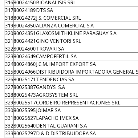
316
80024150
BIOANALISIS SRL
317
80024189
DTS SA
318
80024272
J.S. COMERCIAL SRL
319
80024350
ALIANZA COMERCIAL S.A.
320
80024351
GLAXOSMITHKLINE PARAGUAY S.A.
321
80024421
GINO VENTORI SRL
322
80024500
TROVARI SA
323
80024649
CAMPOFERTIL SA
324
80024860
J.C.M. IMPORT EXPORT SA
325
80024966
DISTRIBUIDORA IMPORTADORA GENERAL S
326
80025171
TENDENCIAS SA
327
80025387
GANDYS S.A
328
80025473
AGROSYSTEM SRL
329
80025517
CORDEIRO REPRESENTACIONES SRL
330
80025595
JOIMAR SA
331
80025627
LAPACHO IMEX SA
332
80025640
DENTAL GUARANI S.A
333
80025797
D & D DISTRIBUIDORA SA