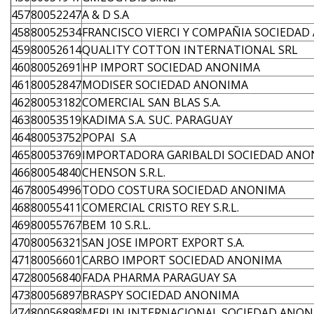
457
80052247
A & D S.A
458
80052534
FRANCISCO VIERCI Y COMPAÑIA SOCIEDA
459
80052614
QUALITY COTTON INTERNATIONAL SRL
460
80052691
HP IMPORT SOCIEDAD ANONIMA
461
80052847
MODISER SOCIEDAD ANONIMA
462
80053182
COMERCIAL SAN BLAS S.A.
463
80053519
KADIMA S.A. SUC. PARAGUAY
464
80053752
POPAI S.A
465
80053769
IMPORTADORA GARIBALDI SOCIEDAD ANO
466
80054840
CHENSON S.R.L.
467
80054996
TODO COSTURA SOCIEDAD ANONIMA
468
80055411
COMERCIAL CRISTO REY S.R.L.
469
80055767
BEM 10 S.R.L.
470
80056321
SAN JOSE IMPORT EXPORT S.A.
471
80056601
CARBO IMPORT SOCIEDAD ANONIMA
472
80056840
FADA PHARMA PARAGUAY SA
473
80056897
BRASPY SOCIEDAD ANONIMA
474
80056898
MERLIN INTERNACIONAL SOCIEDAD ANON