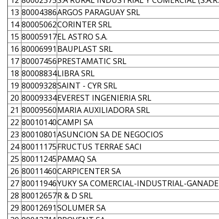
12
80002375
S.A RURAL INDUSTRIAL Y COMERCIAL (S.A.R.I
13
80004386
ARGOS PARAGUAY SRL
14
80005062
CORINTER SRL
15
80005917
EL ASTRO S.A.
16
80006991
BAUPLAST SRL
17
80007456
PRESTAMATIC SRL
18
80008834
LIBRA SRL
19
80009328
SAINT - CYR SRL
20
80009334
EVEREST INGENIERIA SRL
21
80009560
MARIA AUXILIADORA SRL
22
80010140
CAMPI SA
23
80010801
ASUNCION SA DE NEGOCIOS
24
80011175
FRUCTUS TERRAE SACI
25
80011245
PAMAQ SA
26
80011460
CARPICENTER SA
27
80011946
YUKY SA COMERCIAL-INDUSTRIAL-GANADE
28
80012657
R & D SRL
29
80012691
SOLUMER SA