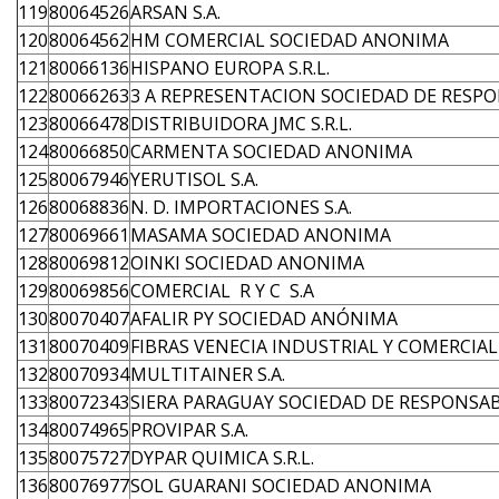
119
80064526
ARSAN S.A.
120
80064562
HM COMERCIAL SOCIEDAD ANONIMA
121
80066136
HISPANO EUROPA S.R.L.
122
80066263
3 A REPRESENTACION SOCIEDAD DE RESP
123
80066478
DISTRIBUIDORA JMC S.R.L.
124
80066850
CARMENTA SOCIEDAD ANONIMA
125
80067946
YERUTISOL S.A.
126
80068836
N. D. IMPORTACIONES S.A.
127
80069661
MASAMA SOCIEDAD ANONIMA
128
80069812
OINKI SOCIEDAD ANONIMA
129
80069856
COMERCIAL R Y C S.A
130
80070407
AFALIR PY SOCIEDAD ANÓNIMA
131
80070409
FIBRAS VENECIA INDUSTRIAL Y COMERCIAL 
132
80070934
MULTITAINER S.A.
133
80072343
SIERA PARAGUAY SOCIEDAD DE RESPONSAB
134
80074965
PROVIPAR S.A.
135
80075727
DYPAR QUIMICA S.R.L.
136
80076977
SOL GUARANI SOCIEDAD ANONIMA