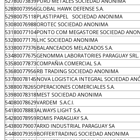
527
80073839
PURO METALES SOCIEDAD ANONIMA
528
80073956
GLOBAL HAWK DEFENSE S.A.
529
80075118
PLASTIPAPEL SOCIEDAD ANONIMA
530
80076988
OROTEC SOCIEDAD ANONIMA
531
80077104
PONTO COM MEGASTORE SOCIEDAD ANO
532
80077176
LHC SOCIEDAD ANONIMA
533
80077376
BALANCEADOS MELAZADOS S.A.
534
80077675
GENOMMA LABORATORIES PARAGUAY SRL.
535
80077873
COMPAÑIA COMERCIAL S.A.
536
80077956
RB TRADING SOCIEDAD ANONIMA
537
80078145
NOVA LOGISTICA INTEGRAL SOCIEDAD AN
538
80078265
OPERACIONES COMERCIALES S.A.
539
80078318
MEST SOCIEDAD ANONIMA
540
80078629
VARDEM S.A.C.I.
541
80078883
ALWAYS LIGHT S.A.
542
80078959
ROMIS PARAGUAY S.A.
543
80079007
ARXO INDUSTRIAL PARAGUAY SA
544
80079359
BOFFERTRADING SOCIEDAD ANONIMA