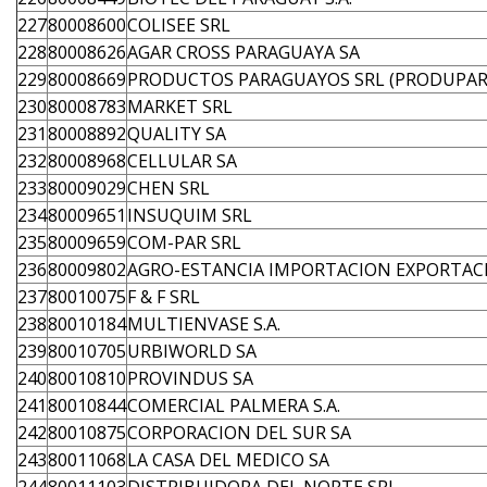
227
80008600
COLISEE SRL
228
80008626
AGAR CROSS PARAGUAYA SA
229
80008669
PRODUCTOS PARAGUAYOS SRL (PRODUPAR
230
80008783
MARKET SRL
231
80008892
QUALITY SA
232
80008968
CELLULAR SA
233
80009029
CHEN SRL
234
80009651
INSUQUIM SRL
235
80009659
COM-PAR SRL
236
80009802
AGRO-ESTANCIA IMPORTACION EXPORTAC
237
80010075
F & F SRL
238
80010184
MULTIENVASE S.A.
239
80010705
URBIWORLD SA
240
80010810
PROVINDUS SA
241
80010844
COMERCIAL PALMERA S.A.
242
80010875
CORPORACION DEL SUR SA
243
80011068
LA CASA DEL MEDICO SA