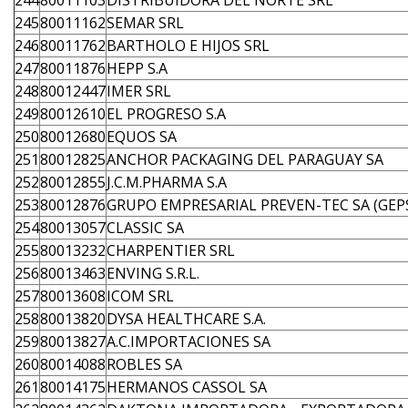
244
80011103
DISTRIBUIDORA DEL NORTE SRL
245
80011162
SEMAR SRL
246
80011762
BARTHOLO E HIJOS SRL
247
80011876
HEPP S.A
248
80012447
IMER SRL
249
80012610
EL PROGRESO S.A
250
80012680
EQUOS SA
251
80012825
ANCHOR PACKAGING DEL PARAGUAY SA
252
80012855
J.C.M.PHARMA S.A
253
80012876
GRUPO EMPRESARIAL PREVEN-TEC SA (GEP
254
80013057
CLASSIC SA
255
80013232
CHARPENTIER SRL
256
80013463
ENVING S.R.L.
257
80013608
ICOM SRL
258
80013820
DYSA HEALTHCARE S.A.
259
80013827
A.C.IMPORTACIONES SA
260
80014088
ROBLES SA
261
80014175
HERMANOS CASSOL SA