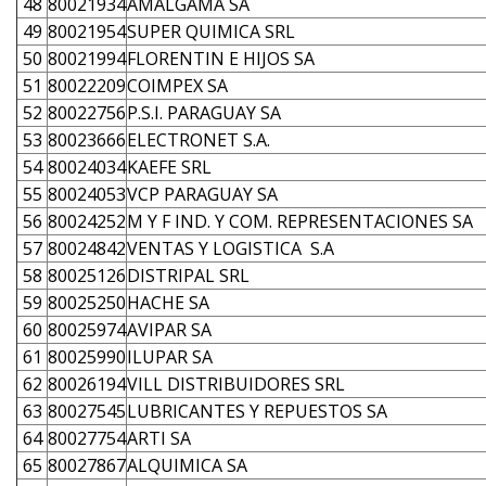
48
80021934
AMALGAMA SA
49
80021954
SUPER QUIMICA SRL
50
80021994
FLORENTIN E HIJOS SA
51
80022209
COIMPEX SA
52
80022756
P.S.I. PARAGUAY SA
53
80023666
ELECTRONET S.A.
54
80024034
KAEFE SRL
55
80024053
VCP PARAGUAY SA
56
80024252
M Y F IND. Y COM. REPRESENTACIONES SA
57
80024842
VENTAS Y LOGISTICA S.A
58
80025126
DISTRIPAL SRL
59
80025250
HACHE SA
60
80025974
AVIPAR SA
61
80025990
ILUPAR SA
62
80026194
VILL DISTRIBUIDORES SRL
63
80027545
LUBRICANTES Y REPUESTOS SA
64
80027754
ARTI SA
65
80027867
ALQUIMICA SA