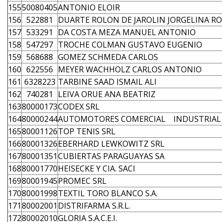
155
50080405
ANTONIO ELOIR
156
522881
DUARTE ROLON DE JAROLIN JORGELINA R
157
533291
DA COSTA MEZA MANUEL ANTONIO
158
547297
TROCHE COLMAN GUSTAVO EUGENIO
159
568688
GOMEZ SCHMEDA CARLOS
160
622556
MEYER WACHHOLZ CARLOS ANTONIO
161
6328223
TARBINE SAAD ISMAIL ALI
162
740281
LEIVA ORUE ANA BEATRIZ
163
80000173
CODEX SRL
164
80000244
AUTOMOTORES COMERCIAL INDUSTRIAL
165
80001126
TOP TENIS SRL
166
80001326
EBERHARD LEWKOWITZ SRL
167
80001351
CUBIERTAS PARAGUAYAS SA
168
80001770
HEISECKE Y CIA. SACI
169
80001945
PROMEC SRL
170
80001998
TEXTIL TORO BLANCO S.A.
171
80002001
DISTRIFARMA S.R.L.
172
80002010
GLORIA S.A.C.E.I.