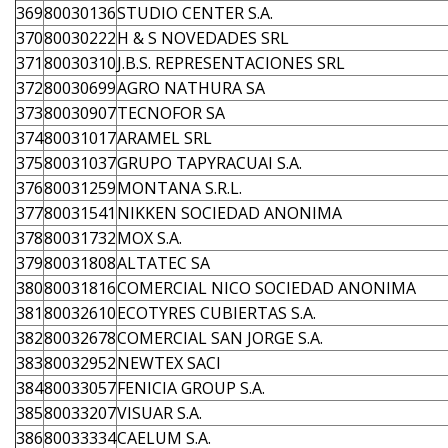
369
80030136
STUDIO CENTER S.A.
370
80030222
H & S NOVEDADES SRL
371
80030310
J.B.S. REPRESENTACIONES SRL
372
80030699
AGRO NATHURA SA
373
80030907
TECNOFOR SA
374
80031017
ARAMEL SRL
375
80031037
GRUPO TAPYRACUAI S.A.
376
80031259
MONTANA S.R.L.
377
80031541
NIKKEN SOCIEDAD ANONIMA
378
80031732
MOX S.A.
379
80031808
ALTATEC SA
380
80031816
COMERCIAL NICO SOCIEDAD ANONIMA
381
80032610
ECOTYRES CUBIERTAS S.A.
382
80032678
COMERCIAL SAN JORGE S.A.
383
80032952
NEWTEX SACI
384
80033057
FENICIA GROUP S.A.
385
80033207
VISUAR S.A.
386
80033334
CAELUM S.A.