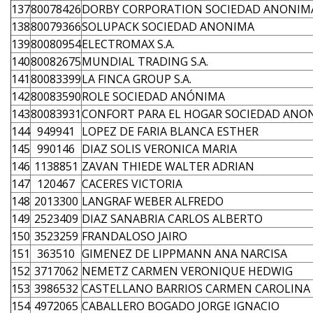
137
80078426
DORBY CORPORATION SOCIEDAD ANONIM
138
80079366
SOLUPACK SOCIEDAD ANONIMA
139
80080954
ELECTROMAX S.A.
140
80082675
MUNDIAL TRADING S.A.
141
80083399
LA FINCA GROUP S.A.
142
80083590
ROLE SOCIEDAD ANÓNIMA
143
80083931
CONFORT PARA EL HOGAR SOCIEDAD ANO
144
949941
LOPEZ DE FARIA BLANCA ESTHER
145
990146
DIAZ SOLIS VERONICA MARIA
146
1138851
ZAVAN THIEDE WALTER ADRIAN
147
120467
CACERES VICTORIA
148
2013300
LANGRAF WEBER ALFREDO
149
2523409
DIAZ SANABRIA CARLOS ALBERTO
150
3523259
FRANDALOSO JAIRO
151
363510
GIMENEZ DE LIPPMANN ANA NARCISA
152
3717062
NEMETZ CARMEN VERONIQUE HEDWIG
153
3986532
CASTELLANO BARRIOS CARMEN CAROLINA
154
4972065
CABALLERO BOGADO JORGE IGNACIO