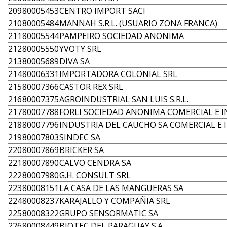
209
80005453
CENTRO IMPORT SACI
210
80005484
MANNAH S.R.L. (USUARIO ZONA FRANCA)
211
80005544
PAMPEIRO SOCIEDAD ANONIMA
212
80005550
YVOTY SRL
213
80005689
DIVA SA
214
80006331
IMPORTADORA COLONIAL SRL
215
80007366
CASTOR REX SRL
216
80007375
AGROINDUSTRIAL SAN LUIS S.R.L.
217
80007788
FORLI SOCIEDAD ANONIMA COMERCIAL E 
218
80007796
INDUSTRIA DEL CAUCHO SA COMERCIAL E 
219
80007803
SINDEC SA
220
80007869
BRICKER SA
221
80007890
CALVO CENDRA SA
222
80007980
G.H. CONSULT SRL
223
80008151
LA CASA DE LAS MANGUERAS SA
224
80008237
KARAJALLO Y COMPAÑIA SRL
225
80008322
GRUPO SENSORMATIC SA
226
80008449
BIOTEC DEL PARAGUAY S.A.