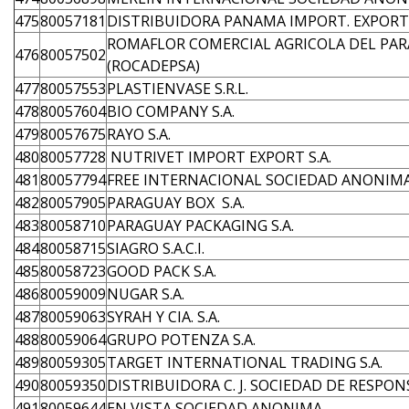
475
80057181
DISTRIBUIDORA PANAMA IMPORT. EXPORT. 
ROMAFLOR COMERCIAL AGRICOLA DEL PA
476
80057502
(ROCADEPSA)
477
80057553
PLASTIENVASE S.R.L.
478
80057604
BIO COMPANY S.A.
479
80057675
RAYO S.A.
480
80057728
NUTRIVET IMPORT EXPORT S.A.
481
80057794
FREE INTERNACIONAL SOCIEDAD ANONIM
482
80057905
PARAGUAY BOX S.A.
483
80058710
PARAGUAY PACKAGING S.A.
484
80058715
SIAGRO S.A.C.I.
485
80058723
GOOD PACK S.A.
486
80059009
NUGAR S.A.
487
80059063
SYRAH Y CIA. S.A.
488
80059064
GRUPO POTENZA S.A.
489
80059305
TARGET INTERNATIONAL TRADING S.A.
490
80059350
DISTRIBUIDORA C. J. SOCIEDAD DE RESPO
491
80059644
EN VISTA SOCIEDAD ANONIMA