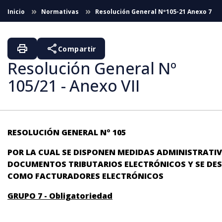
Skip to Main Content
Inicio
Normativas
Resolución General Nº105-21 Anexo 7
print
share
Compartir
Resolución General Nº
105/21 - Anexo VII
RESOLUCIÓN GENERAL Nº 105
POR LA CUAL SE DISPONEN MEDIDAS ADMINISTRATIV
DOCUMENTOS TRIBUTARIOS ELECTRÓNICOS
Y SE DE
COMO FACTURADORES ELECTRÓNICOS
GRUPO 7 - Obligatoriedad