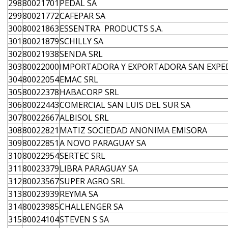
298
80021701
PEDAL SA
299
80021772
CAFEPAR SA
300
80021863
ESSENTRA PRODUCTS S.A.
301
80021879
SCHILLY SA
302
80021938
SENDA SRL
303
80022000
IMPORTADORA Y EXPORTADORA SAN EXPE
304
80022054
EMAC SRL
305
80022378
HABACORP SRL
306
80022443
COMERCIAL SAN LUIS DEL SUR SA
307
80022667
ALBISOL SRL
308
80022821
MATIZ SOCIEDAD ANONIMA EMISORA
309
80022851
A NOVO PARAGUAY SA
310
80022954
SERTEC SRL
311
80023379
LIBRA PARAGUAY SA
312
80023567
SUPER AGRO SRL
313
80023939
REYMA SA
314
80023985
CHALLENGER SA
315
80024104
STEVEN S SA