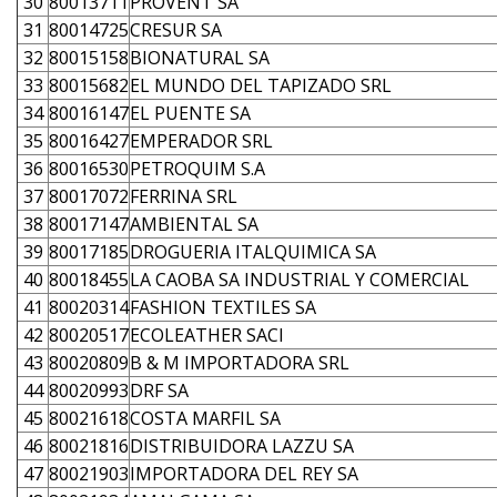
30
80013711
PROVENT SA
31
80014725
CRESUR SA
32
80015158
BIONATURAL SA
33
80015682
EL MUNDO DEL TAPIZADO SRL
34
80016147
EL PUENTE SA
35
80016427
EMPERADOR SRL
36
80016530
PETROQUIM S.A
37
80017072
FERRINA SRL
38
80017147
AMBIENTAL SA
39
80017185
DROGUERIA ITALQUIMICA SA
40
80018455
LA CAOBA SA INDUSTRIAL Y COMERCIAL
41
80020314
FASHION TEXTILES SA
42
80020517
ECOLEATHER SACI
43
80020809
B & M IMPORTADORA SRL
44
80020993
DRF SA
45
80021618
COSTA MARFIL SA
46
80021816
DISTRIBUIDORA LAZZU SA
47
80021903
IMPORTADORA DEL REY SA