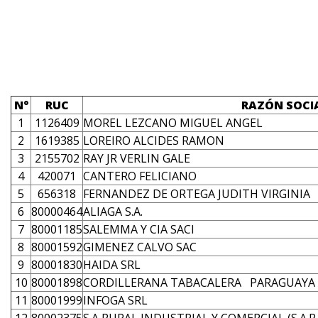
N°
RUC
RAZÓN SOCI
1
1126409
MOREL LEZCANO MIGUEL ANGEL
2
1619385
LOREIRO ALCIDES RAMON
3
2155702
RAY JR VERLIN GALE
4
420071
CANTERO FELICIANO
5
656318
FERNANDEZ DE ORTEGA JUDITH VIRGINIA
6
80000464
ALIAGA S.A.
7
80001185
SALEMMA Y CIA SACI
8
80001592
GIMENEZ CALVO SAC
9
80001830
HAIDA SRL
10
80001898
CORDILLERANA TABACALERA PARAGUAYA S
11
80001999
INFOGA SRL