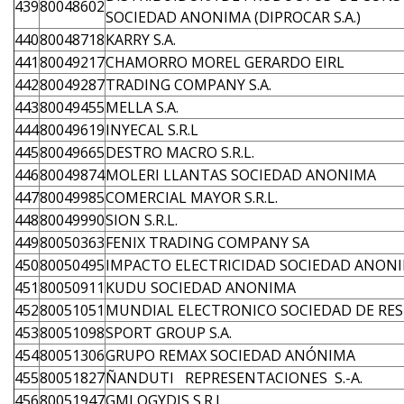
439
80048602
SOCIEDAD ANONIMA (DIPROCAR S.A.)
440
80048718
KARRY S.A.
441
80049217
CHAMORRO MOREL GERARDO EIRL
442
80049287
TRADING COMPANY S.A.
443
80049455
MELLA S.A.
444
80049619
INYECAL S.R.L
445
80049665
DESTRO MACRO S.R.L.
446
80049874
MOLERI LLANTAS SOCIEDAD ANONIMA
447
80049985
COMERCIAL MAYOR S.R.L.
448
80049990
SION S.R.L.
449
80050363
FENIX TRADING COMPANY SA
450
80050495
IMPACTO ELECTRICIDAD SOCIEDAD ANON
451
80050911
KUDU SOCIEDAD ANONIMA
452
80051051
MUNDIAL ELECTRONICO SOCIEDAD DE RES
453
80051098
SPORT GROUP S.A.
454
80051306
GRUPO REMAX SOCIEDAD ANÓNIMA
455
80051827
ÑANDUTI REPRESENTACIONES S.-A.
456
80051947
GMLOGYDIS S.R.L.