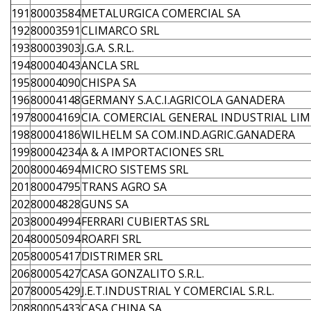
191
80003584
METALURGICA COMERCIAL SA
192
80003591
CLIMARCO SRL
193
80003903
J.G.A. S.R.L.
194
80004043
ANCLA SRL
195
80004090
CHISPA SA
196
80004148
GERMANY S.A.C.I.AGRICOLA GANADERA
197
80004169
CIA. COMERCIAL GENERAL INDUSTRIAL LIMI
198
80004186
WILHELM SA COM.IND.AGRIC.GANADERA
199
80004234
A & A IMPORTACIONES SRL
200
80004694
MICRO SISTEMS SRL
201
80004795
TRANS AGRO SA
202
80004828
GUNS SA
203
80004994
FERRARI CUBIERTAS SRL
204
80005094
ROARFI SRL
205
80005417
DISTRIMER SRL
206
80005427
CASA GONZALITO S.R.L.
207
80005429
J.E.T.INDUSTRIAL Y COMERCIAL S.R.L.
208
80005433
CASA CHINA SA