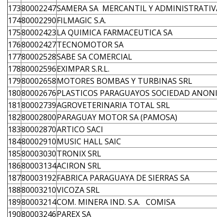
173
80002247
SAMERA SA MERCANTIL Y ADMINISTRATIV
174
80002290
FILMAGIC S.A.
175
80002423
LA QUIMICA FARMACEUTICA SA
176
80002427
TECNOMOTOR SA
177
80002528
SABE SA COMERCIAL
178
80002596
EXIMPAR S.R.L.
179
80002658
MOTORES BOMBAS Y TURBINAS SRL
180
80002676
PLASTICOS PARAGUAYOS SOCIEDAD ANON
181
80002739
AGROVETERINARIA TOTAL SRL
182
80002800
PARAGUAY MOTOR SA (PAMOSA)
183
80002870
ARTICO SACI
184
80002910
MUSIC HALL SAIC
185
80003030
TRONIX SRL
186
80003134
ACIRON SRL
187
80003192
FABRICA PARAGUAYA DE SIERRAS SA
188
80003210
VICOZA SRL
189
80003214
COM. MINERA IND. S.A. COMISA
190
80003246
PAREX SA