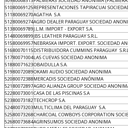
509
80068513
PALMERAS SOCIEDAD ANONIMA (PALMERAS 
510
80069125
REPRESENTACIONES TAPIRACUAI SOCIED
511
80069270
AGATHA S.A
512
80069274
AGRO DEALER PARAGUAY SOCIEDAD ANON
513
80069789
J.L.M. IMPORT - EXPORT S.A.
514
80069899
JBS LEATHER PARAGUAY S.R.L.
515
80069957
NEBRASKA IMPORT. EXPORT. SOCIEDAD A
516
80070115
DISTRIBUIDORA CUMMINS PARAGUAY S.R.
517
80071004
LAS CUEVAS SOCIEDAD ANONIMA
518
80071623
OBAIDULLA S.A.
519
80072089
OKAMI AUDIO SOCIEDAD ANONIMA
520
80072388
MERCADIS SOCIEDAD ANÓNIMA
521
80072897
AGRO ALIANZA GROUP SOCIEDAD ANONIM
522
80073001
CASA DE LAS PISCINAS S.A
523
80073182
TECHCROP S.A.
524
80073203
MULTICLIMA DEL PARAGUAY S.A.
525
80073268
CHARCOAL COWBOYS CORPORATION SOCI
526
80073684
AGRINSUMOS SOCIEDAD ANONIMA