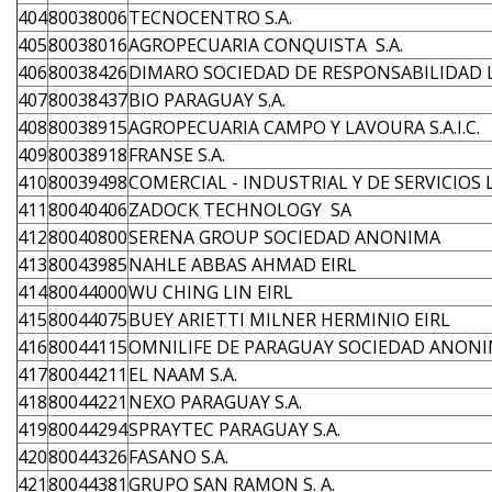
404
80038006
TECNOCENTRO S.A.
405
80038016
AGROPECUARIA CONQUISTA S.A.
406
80038426
DIMARO SOCIEDAD DE RESPONSABILIDAD 
407
80038437
BIO PARAGUAY S.A.
408
80038915
AGROPECUARIA CAMPO Y LAVOURA S.A.I.C.
409
80038918
FRANSE S.A.
410
80039498
COMERCIAL - INDUSTRIAL Y DE SERVICIOS
411
80040406
ZADOCK TECHNOLOGY SA
412
80040800
SERENA GROUP SOCIEDAD ANONIMA
413
80043985
NAHLE ABBAS AHMAD EIRL
414
80044000
WU CHING LIN EIRL
415
80044075
BUEY ARIETTI MILNER HERMINIO EIRL
416
80044115
OMNILIFE DE PARAGUAY SOCIEDAD ANON
417
80044211
EL NAAM S.A.
418
80044221
NEXO PARAGUAY S.A.
419
80044294
SPRAYTEC PARAGUAY S.A.
420
80044326
FASANO S.A.
421
80044381
GRUPO SAN RAMON S. A.