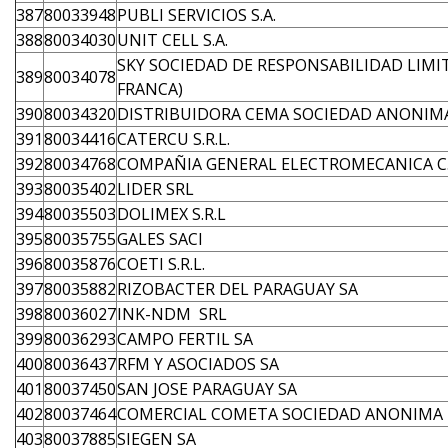
387
80033948
PUBLI SERVICIOS S.A.
388
80034030
UNIT CELL S.A.
SKY SOCIEDAD DE RESPONSABILIDAD LIMI
389
80034078
FRANCA)
390
80034320
DISTRIBUIDORA CEMA SOCIEDAD ANONIM
391
80034416
CATERCU S.R.L.
392
80034768
COMPAÑIA GENERAL ELECTROMECANICA C.G
393
80035402
LIDER SRL
394
80035503
DOLIMEX S.R.L
395
80035755
GALES SACI
396
80035876
COETI S.R.L.
397
80035882
RIZOBACTER DEL PARAGUAY SA
398
80036027
INK-NDM SRL
399
80036293
CAMPO FERTIL SA
400
80036437
RFM Y ASOCIADOS SA
401
80037450
SAN JOSE PARAGUAY SA
402
80037464
COMERCIAL COMETA SOCIEDAD ANONIMA
403
80037885
SIEGEN SA