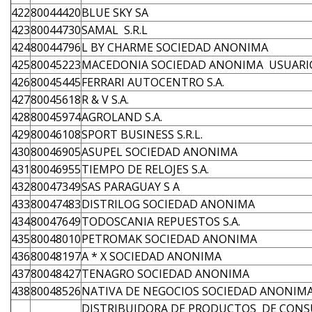
422
80044420
BLUE SKY SA
423
80044730
SAMAL S.R.L
424
80044796
L BY CHARME SOCIEDAD ANONIMA
425
80045223
MACEDONIA SOCIEDAD ANONIMA USUARI
426
80045445
FERRARI AUTOCENTRO S.A.
427
80045618
R & V S.A.
428
80045974
AGROLAND S.A.
429
80046108
SPORT BUSINESS S.R.L.
430
80046905
ASUPEL SOCIEDAD ANONIMA
431
80046955
TIEMPO DE RELOJES S.A.
432
80047349
SAS PARAGUAY S A
433
80047483
DISTRILOG SOCIEDAD ANONIMA
434
80047649
TODOSCANIA REPUESTOS S.A.
435
80048010
PETROMAK SOCIEDAD ANONIMA
436
80048197
A * X SOCIEDAD ANONIMA
437
80048427
TENAGRO SOCIEDAD ANONIMA
438
80048526
NATIVA DE NEGOCIOS SOCIEDAD ANONIM
DISTRIBUIDORA DE PRODUCTOS DE CONS