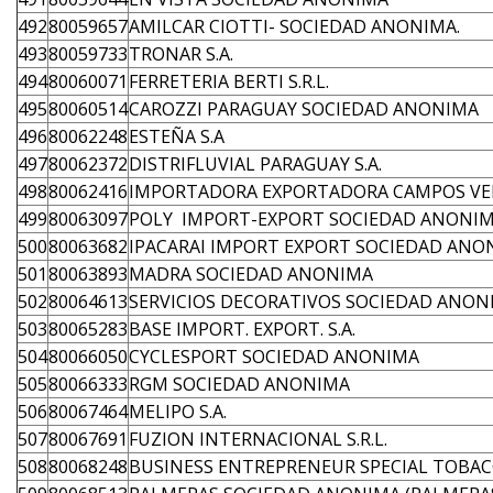
492
80059657
AMILCAR CIOTTI- SOCIEDAD ANONIMA.
493
80059733
TRONAR S.A.
494
80060071
FERRETERIA BERTI S.R.L.
495
80060514
CAROZZI PARAGUAY SOCIEDAD ANONIMA
496
80062248
ESTEÑA S.A
497
80062372
DISTRIFLUVIAL PARAGUAY S.A.
498
80062416
IMPORTADORA EXPORTADORA CAMPOS VER
499
80063097
POLY IMPORT-EXPORT SOCIEDAD ANONI
500
80063682
IPACARAI IMPORT EXPORT SOCIEDAD ANO
501
80063893
MADRA SOCIEDAD ANONIMA
502
80064613
SERVICIOS DECORATIVOS SOCIEDAD ANON
503
80065283
BASE IMPORT. EXPORT. S.A.
504
80066050
CYCLESPORT SOCIEDAD ANONIMA
505
80066333
RGM SOCIEDAD ANONIMA
506
80067464
MELIPO S.A.
507
80067691
FUZION INTERNACIONAL S.R.L.
508
80068248
BUSINESS ENTREPRENEUR SPECIAL TOBACCO