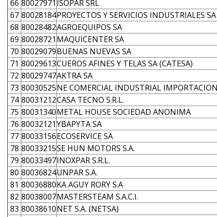
66
80027971
ISOPAR SRL
67
80028184
PROYECTOS Y SERVICIOS INDUSTRIALES SA
68
80028482
AGROEQUIPOS SA
69
80028721
MAQUICENTER SA
70
80029079
BUENAS NUEVAS SA
71
80029613
CUEROS AFINES Y TELAS SA (CATESA)
72
80029747
AKTRA SA
73
80030525
NE COMERCIAL INDUSTRIAL IMPORTACION
74
80031212
CASA TECNO S.R.L.
75
80031340
METAL HOUSE SOCIEDAD ANONIMA
76
80032121
YBAPYTA SA
77
80033156
ECOSERVICE SA
78
80033215
SE HUN MOTORS S.A.
79
80033497
INOXPAR S.R.L.
80
80036824
UNPAR S.A.
81
80036880
KA AGUY RORY S.A
82
80038007
MASTERSTEAM S.A.C.I.
83
80038610
NET S.A. (NETSA)