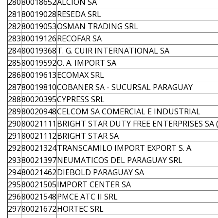
280
80018652
ALCION SA
281
80019028
RESEDA SRL
282
80019053
OSMAN TRADING SRL
283
80019126
RECOFAR SA
284
80019368
T. G. CUIR INTERNATIONAL SA
285
80019592
O. A. IMPORT SA
286
80019613
ECOMAX SRL
287
80019810
COBANER SA - SUCURSAL PARAGUAY
288
80020395
CYPRESS SRL
289
80020948
CELCOM SA COMERCIAL E INDUSTRIAL
290
80021111
BRIGHT STAR DUTY FREE ENTERPRISES SA (
291
80021112
BRIGHT STAR SA
292
80021324
TRANSCAMILO IMPORT EXPORT S. A.
293
80021397
NEUMATICOS DEL PARAGUAY SRL
294
80021462
DIEBOLD PARAGUAY SA
295
80021505
IMPORT CENTER SA
296
80021548
PMCE ATC II SRL
297
80021672
HORTEC SRL