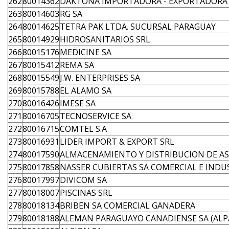
262
80014362
DAKTONA IMPORTADORA - EXPORTADORA
263
80014603
RG SA
264
80014625
TETRA PAK LTDA. SUCURSAL PARAGUAY
265
80014929
HIDROSANITARIOS SRL
266
80015176
MEDICINE SA
267
80015412
REMA SA
268
80015549
J.W. ENTERPRISES SA
269
80015788
EL ALAMO SA
270
80016426
IMESE SA
271
80016705
TECNOSERVICE SA
272
80016715
COMTEL S.A
273
80016931
LIDER IMPORT & EXPORT SRL
274
80017590
ALMACENAMIENTO Y DISTRIBUCION DE ASF
275
80017858
NASSER CUBIERTAS SA COMERCIAL E INDU
276
80017997
DIVICOM SA
277
80018007
PISCINAS SRL
278
80018134
BRIBEN SA COMERCIAL GANADERA
279
80018188
ALEMAN PARAGUAYO CANADIENSE SA (ALP