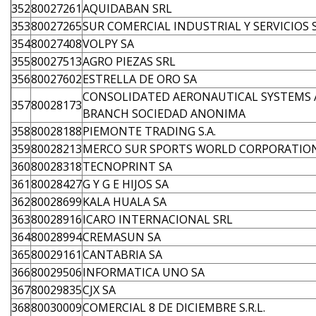
352
80027261
AQUIDABAN SRL
353
80027265
SUR COMERCIAL INDUSTRIAL Y SERVICIOS 
354
80027408
VOLPY SA
355
80027513
AGRO PIEZAS SRL
356
80027602
ESTRELLA DE ORO SA
CONSOLIDATED AERONAUTICAL SYSTEMS 
357
80028173
BRANCH SOCIEDAD ANONIMA
358
80028188
PIEMONTE TRADING S.A.
359
80028213
MERCO SUR SPORTS WORLD CORPORATIO
360
80028318
TECNOPRINT SA
361
80028427
G Y G E HIJOS SA
362
80028699
KALA HUALA SA
363
80028916
ICARO INTERNACIONAL SRL
364
80028994
CREMASUN SA
365
80029161
CANTABRIA SA
366
80029506
INFORMATICA UNO SA
367
80029835
CJX SA
368
80030009
COMERCIAL 8 DE DICIEMBRE S.R.L.