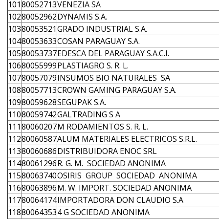
101
80052713
VENEZIA SA
102
80052962
DYNAMIS S.A.
103
80053521
GRADO INDUSTRIAL S.A.
104
80053633
COSAN PARAGUAY S.A.
105
80053737
EDESCA DEL PARAGUAY S.A.C.I.
106
80055999
PLASTIAGRO S. R. L.
107
80057079
INSUMOS BIO NATURALES SA
108
80057713
CROWN GAMING PARAGUAY S.A.
109
80059628
SEGUPAK S.A.
110
80059742
GALTRADING S A
111
80060207
M RODAMIENTOS S. R. L.
112
80060587
ALUM MATERIALES ELECTRICOS S.R.L.
113
80060686
DISTRIBUIDORA ENOC SRL
114
80061296
R. G. M. SOCIEDAD ANONIMA
115
80063740
OSIRIS GROUP SOCIEDAD ANONIMA
116
80063896
M. W. IMPORT. SOCIEDAD ANONIMA
117
80064174
IMPORTADORA DON CLAUDIO S.A
118
80064353
4 G SOCIEDAD ANONIMA