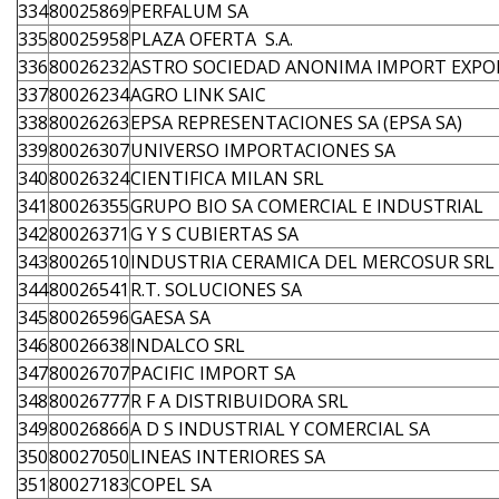
334
80025869
PERFALUM SA
335
80025958
PLAZA OFERTA S.A.
336
80026232
ASTRO SOCIEDAD ANONIMA IMPORT EXPO
337
80026234
AGRO LINK SAIC
338
80026263
EPSA REPRESENTACIONES SA (EPSA SA)
339
80026307
UNIVERSO IMPORTACIONES SA
340
80026324
CIENTIFICA MILAN SRL
341
80026355
GRUPO BIO SA COMERCIAL E INDUSTRIAL
342
80026371
G Y S CUBIERTAS SA
343
80026510
INDUSTRIA CERAMICA DEL MERCOSUR SRL 
344
80026541
R.T. SOLUCIONES SA
345
80026596
GAESA SA
346
80026638
INDALCO SRL
347
80026707
PACIFIC IMPORT SA
348
80026777
R F A DISTRIBUIDORA SRL
349
80026866
A D S INDUSTRIAL Y COMERCIAL SA
350
80027050
LINEAS INTERIORES SA
351
80027183
COPEL SA