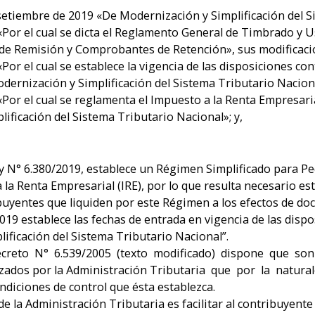
 setiembre de 2019 «De Modernización y Simplificación del 
 «Por el cual se dicta el Reglamento General de Timbrado 
e Remisión y Comprobantes de Retención», sus modificacio
Por el cual se establece la vigencia de las disposiciones con
ernización y Simplificación del Sistema Tributario Nacion
Por el cual se reglamenta el Impuesto a la Renta Empresaria
ificación del Sistema Tributario Nacional»; y,
Ley N° 6.380/2019, establece un Régimen Simplificado para 
a la Renta Empresarial (IRE), por lo que resulta necesario e
ibuyentes que liquiden por este Régimen a los efectos de 
019 establece las fechas de entrada en vigencia de las disp
ificación del Sistema Tributario Nacional”.
Decreto N° 6.539/2005 (texto modificado) dispone que s
ados por la Administración Tributaria que por la naturale
ndiciones de control que ésta establezca.
e la Administración Tributaria es facilitar al contribuyent