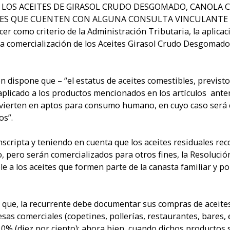
DE LOS ACEITES DE GIRASOL CRUDO DESGOMADO, CANOLA
S QUE CUENTEN CON ALGUNA CONSULTA VINCULANTE Y
cer como criterio de la Administración Tributaria, la aplica
 la comercialización de los Aceites Girasol Crudo Desgoma
ón dispone que – “el estatus de aceites comestibles, previsto 
aplicado a los productos mencionados en los artículos anter
ierten en aptos para consumo humano, en cuyo caso será cor
os”.
scripta y teniendo en cuenta que los aceites residuales re
 pero serán comercializados para otros fines, la Resolució
able a los aceites que formen parte de la canasta familiar y
e que, la recurrente debe documentar sus compras de aceite
s comerciales (copetines, pollerías, restaurantes, bares, 
10% (diez por ciento); ahora bien, cuando dichos productos 