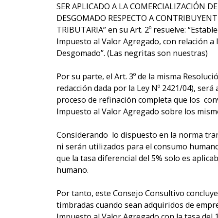
SER APLICADO A LA COMERCIALIZACIÓN 
DESGOMADO RESPECTO A CONTRIBUYENTE
TRIBUTARIA” en su Art. 2º resuelve: “Estable
Impuesto al Valor Agregado, con relación a
Desgomado”. (Las negritas son nuestras)
Por su parte, el Art. 3º de la misma Resoluci
redacción dada por la Ley Nº 2421/04), será 
proceso de refinación completa que los conv
Impuesto al Valor Agregado sobre los mism
Considerando lo dispuesto en la norma tran
ni serán utilizados para el consumo humano,
que la tasa diferencial del 5% solo es aplic
humano.
Por tanto, este Consejo Consultivo concluy
timbradas cuando sean adquiridos de empresa
Impuesto al Valor Agregado con la tasa del 