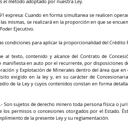
es el método adoptado por nuestra Ley.
5/91 expresa: Cuando en forma simultanea se realicen oper
 a las mismas, se realizará en la proporción en que se encu
 Poder Ejecutivo.
las condiciones para aplicar la proporcionalidad del Crédito F
e al texto, contenido y alcance del Contrato de Concesió
se manifiesta en auto por el recurrente, por disposiciones 
ción y Explotación de Minerales dentro del área que en ca
ito exigido en la ley y, en su carácter de Concesionaria 
dio de la Ley y cuyos contenidos constan en forma detallad
.- Son sujetos de derecho minero toda persona física o juríd
de los permisos o concesiones otorgados por el Estado. Ést
umplimiento de la presente Ley y su reglamentación.