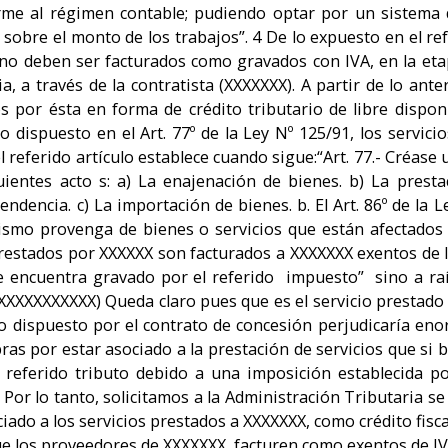
rme al régimen contable; pudiendo optar por un sistema d
% sobre el monto de los trabajos”. 4 De lo expuesto en el re
no deben ser facturados como gravados con IVA, en la etap
, a través de la contratista (XXXXXXX). A partir de lo anter
 por ésta en forma de crédito tributario de libre dispon
o dispuesto en el Art. 77º de la Ley Nº 125/91, los servic
el referido artículo establece cuando sigue:“Art. 77.- Créa
entes acto s: a) La enajenación de bienes. b) La prestac
ndencia. c) La importación de bienes. b. El Art. 86º de la L
mismo provenga de bienes o servicios que están afectados
prestados por XXXXXX son facturados a XXXXXXX exentos de I
se encuentra gravado por el referido impuesto” sino a raí
XXXXXXXXXXXX) Queda claro pues que es el servicio prestado
lo dispuesto por el contrato de concesión perjudicaría e
s por estar asociado a la prestación de servicios que si b
 referido tributo debido a una imposición establecida p
Por lo tanto, solicitamos a la Administración Tributaria se
do a los servicios prestados a XXXXXXX, como crédito fisca
que los proveedores de XXXXXXX facturen como exentos de IVA