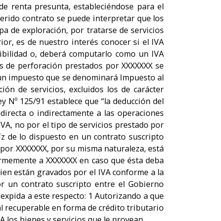
e renta presunta, estableciéndose para el
ferido contrato se puede interpretar que los
a de exploración, por tratarse de servicios
ior, es de nuestro interés conocer si el IVA
ibilidad o, deberá computarlo como un IVA
ios de perforación prestados por XXXXXXX se
se un impuesto que se denominará Impuesto al
ión de servicios, excluidos los de carácter
ey Nº 125/91 establece que “la deducción del
 directa o indirectamente a las operaciones
VA, no por el tipo de servicios prestado por
z de lo dispuesto en un contrato suscripto
 por XXXXXXX, por su misma naturaleza, está
normemente a XXXXXXX en caso que ésta deba
ien están gravados por el IVA conforme a la
or un contrato suscripto entre el Gobierno
 expida a este respecto: 1 Autorizando a que
l recuperable en forma de crédito tributario
 los bienes y servicios que le provean.