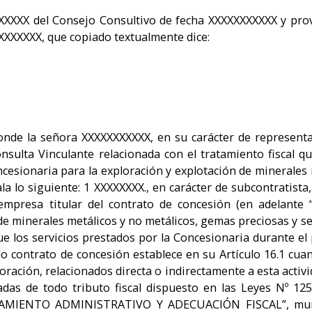
XXXXX del Consejo Consultivo de fecha XXXXXXXXXXX y prov
XXXXXXX, que copiado textualmente dice:
onde la señora XXXXXXXXXXX, en su carácter de represent
onsulta Vinculante relacionada con el tratamiento fiscal 
cesionaria para la exploración y explotación de minerales 
la lo siguiente: 1 XXXXXXXX., en carácter de subcontratista,
mpresa titular del contrato de concesión (en adelante “
 de minerales metálicos y no metálicos, gemas preciosas y s
que los servicios prestados por la Concesionaria durante 
rido contrato de concesión establece en su Artículo 16.1 cuan
ción, relacionados directa o indirectamente a esta activi
eradas de todo tributo fiscal dispuesto en las Leyes 
MIENTO ADMINISTRATIVO Y ADECUACIÓN FISCAL”, munici