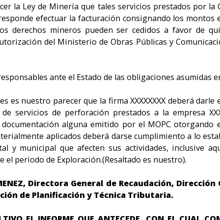
cer la Ley de Minería que tales servicios prestados por la C
orresponde efectuar la facturación consignando los montos 
Los derechos mineros pueden ser cedidos a favor de qu
autorización del Ministerio de Obras Públicas y Comunicaci
esponsables ante el Estado de las obligaciones asumidas en
nes es nuestro parecer que la firma XXXXXXXX deberá darle 
 de servicios de perforación prestados a la empresa XX
 documentación alguna emitido por el MOPC otorgando el
terialmente aplicados deberá darse cumplimiento a lo estab
tal y municipal que afecten sus actividades, inclusive a
e el periodo de Exploración.(Resaltado es nuestro).
ENEZ, Directora General de Recaudación, Dirección
ción de Planificación y Técnica Tributaria.
LTIVO EL INFORME QUE ANTECEDE, CON EL CUAL COM