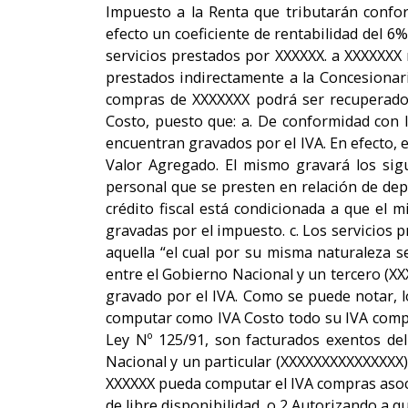
Impuesto a la Renta que tributarán confo
efecto un coeficiente de rentabilidad del 6
servicios prestados por XXXXXX. a XXXXXXX 
prestados indirectamente a la Concesionaria
compras de XXXXXXX podrá ser recuperados
Costo, puesto que: a. De conformidad con l
encuentran gravados por el IVA. En efecto, 
Valor Agregado. El mismo gravará los sigui
personal que se presten en relación de depe
crédito fiscal está condicionada a que el 
gravadas por el impuesto. c. Los servicios 
aquella “el cual por su misma naturaleza 
entre el Gobierno Nacional y un tercero (X
gravado por el IVA. Como se puede notar, 
computar como IVA Costo todo su IVA compra
Ley Nº 125/91, son facturados exentos del
Nacional y un particular (XXXXXXXXXXXXXXX) 
XXXXXX pueda computar el IVA compras asocia
de libre disponibilidad, o 2 Autorizando a 