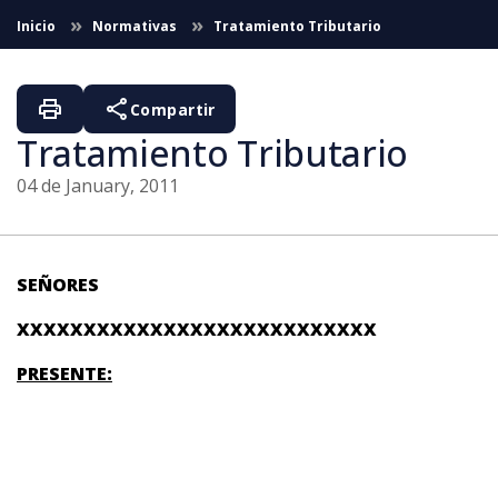
Skip to Main Content
Inicio
Normativas
Tratamiento Tributario
print
share
Compartir
Tratamiento Tributario
04 de January, 2011
SEÑORES
XXXXXXXXXXXXXXXXXXXXXXXXXXX
PRESENTE: