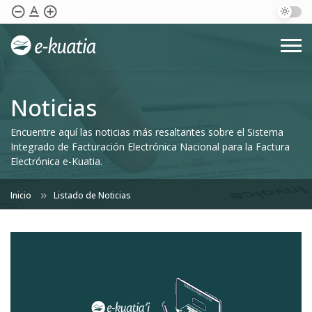
text_format
remove_circle_outline
add_circle_outline
Saltar al contenido principal
Documentación
Evolución SIFEN
E-kuatia’i
Noticias
Consulta De Comprobantes
Portal DNIT
Preguntas Frecuentes
Encuentre aquí las noticias más resaltantes sobre el Sistema
Integrado de Facturación Electrónica Nacional para la Factura
Contáctenos
Electrónica e-Kuatia.
Inicio
Listado de Noticias