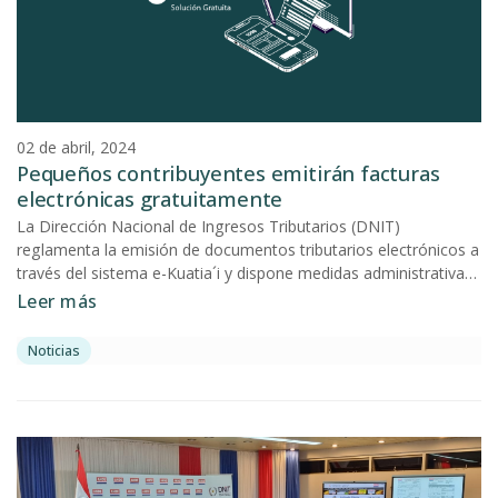
02 de abril, 2024
Pequeños contribuyentes emitirán facturas
electrónicas gratuitamente
La Dirección Nacional de Ingresos Tributarios (DNIT)
reglamenta la emisión de documentos tributarios electrónicos a
través del sistema e-Kuatia´i y dispone medidas administrativas
para su implementación. Para el efecto, publicó la Resolución
Leer más
General DNIT Nº 06/2024, que también establece desde el 1 de
abril la extensión gradual de su uso.
Noticias