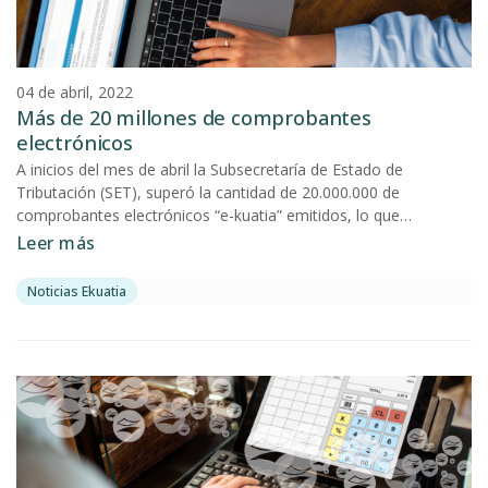
04 de abril, 2022
Más de 20 millones de comprobantes
electrónicos
A inicios del mes de abril la Subsecretaría de Estado de
Tributación (SET), superó la cantidad de 20.000.000 de
comprobantes electrónicos “e-kuatia” emitidos, lo que
representa un ahorro en papel equivalente a 200.000 kg. de
Leer más
madera.
Noticias Ekuatia