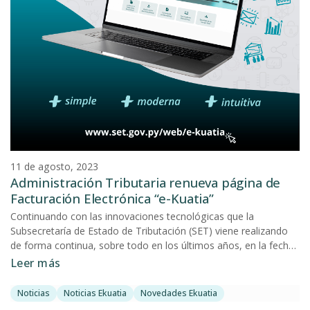
11 de agosto, 2023
Administración Tributaria renueva página de
Facturación Electrónica “e-Kuatia”
Continuando con las innovaciones tecnológicas que la
Subsecretaría de Estado de Tributación (SET) viene realizando
de forma continua, sobre todo en los últimos años, en la fecha
ha puesto a disposición de los contribuyentes y de la ciudadanía
Leer más
en general una renovada página Web dedicada exclusivamente
a la Facturación Electrónica denominada “e-Kuatia”. Cabe
Noticias
Noticias Ekuatia
Novedades Ekuatia
recordar que recientemente la SET había renovado su portal