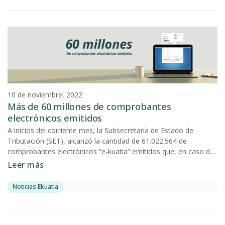
institucional.
10 de noviembre, 2022
Más de 60 millones de comprobantes
electrónicos emitidos
A inicios del corriente mes, la Subsecretaría de Estado de
Tributación (SET), alcanzó la cantidad de 61.022.564 de
comprobantes electrónicos “e-kuatia” emitidos que, en caso de
haber sido impresos equivaldrían a 10.500 árboles utilizados
Leer más
para la elaboración de unas 300 toneladas de papel y cuya
producción además conlleva 97.200.000 litros de agua.
Noticias Ekuatia