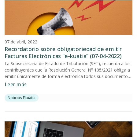
07 de abril, 2022
Recordatorio sobre obligatoriedad de emitir
Facturas Electrónicas “e-kuatia” (07-04-2022)
La Subsecretaría de Estado de Tributación (SET), recuerda a los
contribuyentes que la Resolución General N° 105/2021 obliga a
emitir únicamente de forma electrónica todos sus documentos
tributarios (a excepción del Comprobante de Retención virtual) a
Leer más
los sujetos identificados en sus anexos, conforme a lo
siguiente:
Noticias Ekuatia