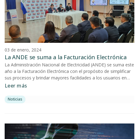
03 de enero, 2024
La ANDE se suma a la Facturación Electrónica
La Administración Nacional de Electricidad (ANDE) se suma este
año a la Facturación Electrónica con el propósito de simplificar
sus procesos y brindar mayores facilidades a los usuarios en
cumplimiento de las normativas tributarias vigentes para el
Leer más
timbrado y emisión de comprobantes legales administrados por
la Dirección Nacional de Ingresos Tributarios (DNIT).
Noticias