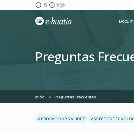
Saltar al contenido principal
text_format
remove_circle_outline
add_circle_outline
Docum
Preguntas Frecu
Inicio
Preguntas Frecuentes
chevron_left
APROBACIÓN Y VALIDEZ
ASPECTOS TECNOLÓ