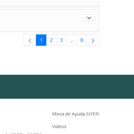
1
2
3
...
8
Páginas intermedias Use TA
Mesa de Ayuda SIFEN
Videos