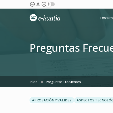
Saltar al contenido principal
text_format
remove_circle_outline
add_circle_outline
Docum
Preguntas Frecu
Inicio
Preguntas Frecuentes
chevron_left
APROBACIÓN Y VALIDEZ
ASPECTOS TECNOLÓ