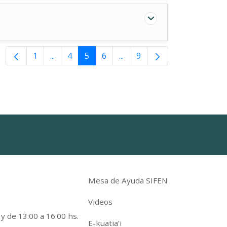
1
...
4
5
6
...
9
Páginas intermedias Use TAB para desplazars
Páginas intermedias Use TA
Mesa de Ayuda SIFEN
Videos
 y de 13:00 a 16:00 hs.
E-kuatia’i