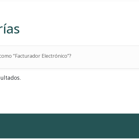
rías
 como “Facturador Electrónico”?
sultados.