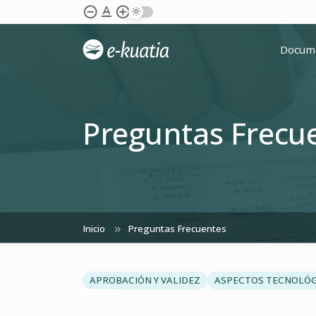
Saltar al contenido principal
text_format
remove_circle_outline
add_circle_outline
Docum
Preguntas Frecu
Inicio
Preguntas Frecuentes
chevron_left
APROBACIÓN Y VALIDEZ
ASPECTOS TECNOLÓ