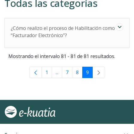
Todas las categorías
¿Cómo realizo el proceso de Habilitación como
“Facturador Electrónico”?
Mostrando el intervalo 81 - 81 de 81 resultados.
1
...
7
8
9
Páginas intermedias Use TAB para