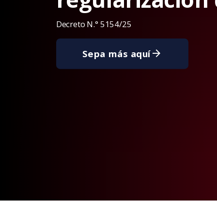
Decreto N.° 5154/25
Sepa más aquí
arrow_forward