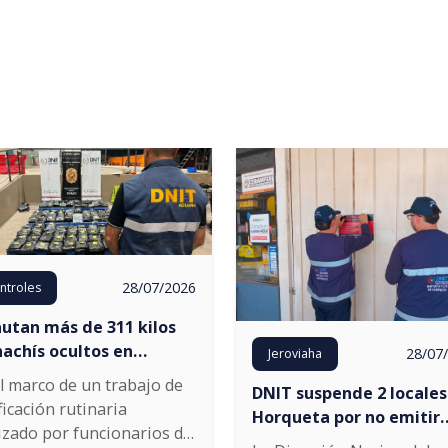
28/07/2026
ntroles
autan más de 311 kilos
hachís ocultos en
28/07
Jeroviaha
ículos provenientes de
l marco de un trabajo de
DNIT suspende 2 locales
ados Unidos
ficación rutinaria
Horqueta por no emitir
izado por funcionarios de
comprobantes de venta