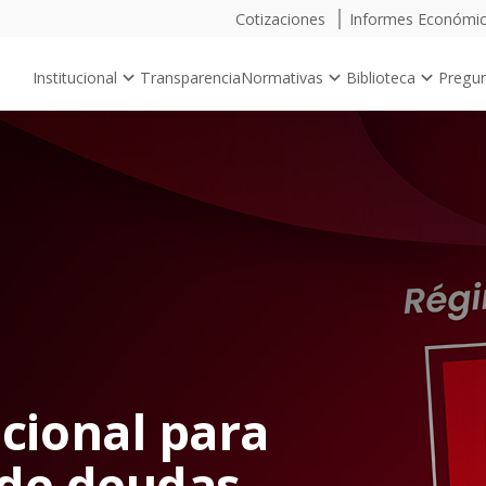
Cotizaciones
Informes Económi
Institucional
Transparencia
Normativas
Biblioteca
Pregun
cional para
 de deudas