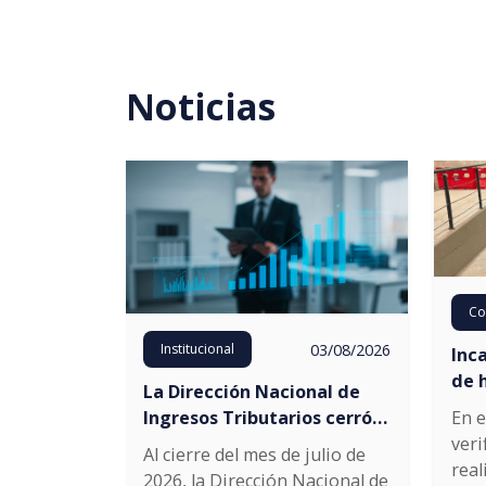
Noticias
Co
03/08/2026
Institucional
Inc
de 
La Dirección Nacional de
veh
En e
Ingresos Tributarios cerró
Est
veri
el mes de julio con un
Al cierre del mes de julio de
real
crecimiento interanual del
2026, la Dirección Nacional de