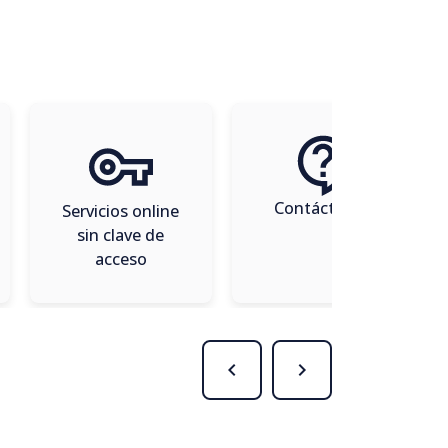
Contáctenos
Servicios online
sin clave de
acceso
chevron_left
navigate_next