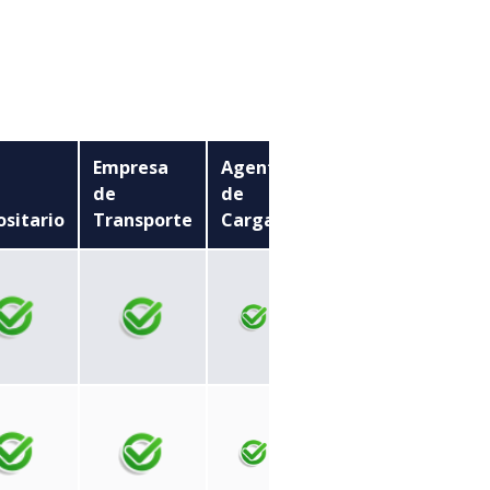
Empresa
Agente
de
de
Remesa
sitario
Transporte
Carga
Expresa