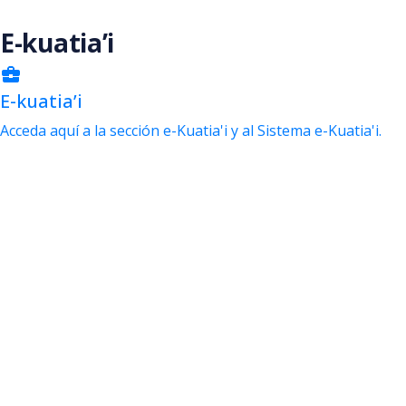
Saltar al contenido principal
E-kuatia’i
business_center
E-kuatia’i
Acceda aquí a la sección e-Kuatia'i y al Sistema e-Kuatia'i.