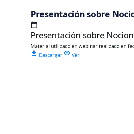
Saltar al contenido principal
Presentación sobre Nocio
calendar_today
Presentación sobre Nocione
Material utilizado en webinar realizado en fe
download
visibility
Descargar
Ver