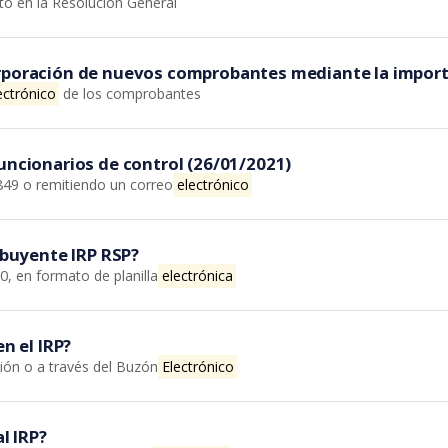
sto en la Resolución General
orporación de nuevos comprobantes mediante la import
ectrónico
de los comprobantes
funcionarios de control (26/01/2021)
 849 o remitiendo un correo
electrónico
ribuyente IRP RSP?
0, en formato de planilla
electrónica
en el IRP?
ción o a través del Buzón
Electrónico
l IRP?