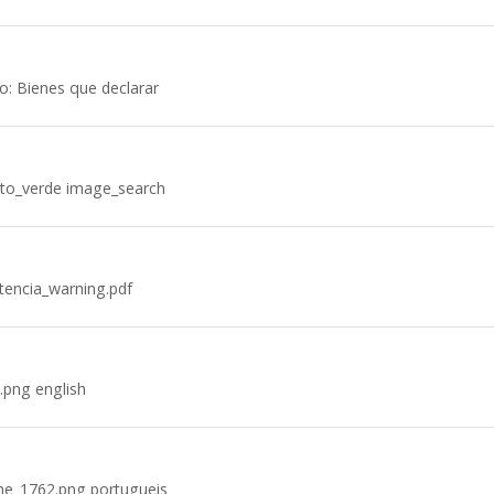
o: Bienes que declarar
uito_verde image_search
ncia_warning.pdf
.png english
me_1762.png portugueis