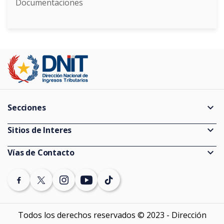
Documentaciones
expand_more
Secciones
Guías
expand_more
Sitios de Interes
Consultas de Expedientes
Información Pública
expand_more
Vías de Contacto
Estadísticas
Ministerio de Economía y Finanzas
(021) 729 7000 (discado directo)
Vencimientos
Banco Central del Paraguay
Denuncias
Auditores externos Impositivos
SEPRELAD
Todos los derechos reservados © 2023 - Dirección
Contáctenos