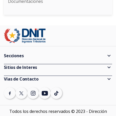
Documentaciones
expand_more
Secciones
Guías
expand_more
Sitios de Interes
Consultas de Expedientes
Información Pública
expand_more
Vías de Contacto
Estadísticas
Ministerio de Economía y Finanzas
(021) 729 7000 (discado directo)
Vencimientos
Banco Central del Paraguay
Denuncias
Auditores externos Impositivos
SEPRELAD
Todos los derechos reservados © 2023 - Dirección
Contáctenos