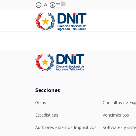
text_format
remove_circle_outline
add_circle_outline
Saltar al contenido principal
Secciones
Guías
Consultas de Ex
Estadísticas
Vencimientos
Auditores externos Impositivos
Softwares y sis