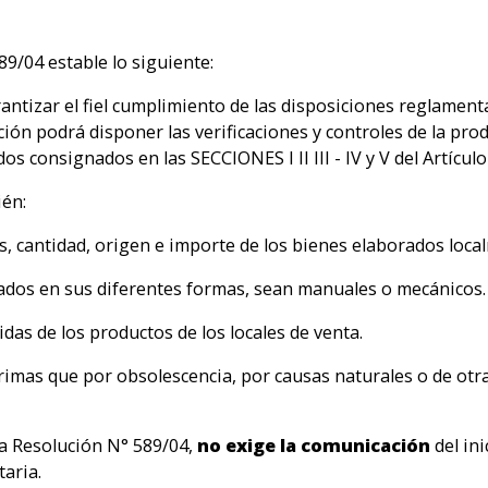
89/04 estable lo siguiente:
arantizar el fiel cumplimiento de las disposiciones reglam
n podrá disponer las verificaciones y controles de la pro
s consignados en las SECCIONES I II III - IV y V del Artículo
ién:
as, cantidad, origen e importe de los bienes elaborados loc
cados en sus diferentes formas, sean manuales o mecánicos.
alidas de los productos de los locales de venta.
rimas que por obsolescencia, por causas naturales o de otr
 la Resolución N° 589/04,
no exige la comunicación
del ini
aria.