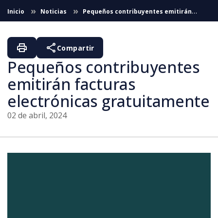
Saltar al contenido principal
Inicio
Noticias
Pequeños contribuyentes emitirán
facturas electrónicas gratuitamente
print
share
Compartir
Pequeños contribuyentes
emitirán facturas
electrónicas gratuitamente
02 de abril, 2024