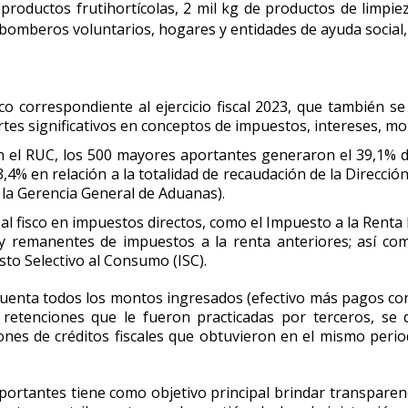
roductos frutihortícolas, 2 mil kg de productos de limpie
bomberos voluntarios, hogares y entidades de ayuda social,
co correspondiente al ejercicio fiscal 2023, que también se
es significativos en conceptos de impuestos, intereses, mo
en el RUC, los 500 mayores aportantes generaron el 39,1% del
3,4% en relación a la totalidad de recaudación de la Direcció
la Gerencia General de Aduanas).
al fisco en impuestos directos, como el Impuesto a la Renta 
 y remanentes de impuestos a la renta anteriores; así co
sto Selectivo al Consumo (ISC).
 cuenta todos los montos ingresados (efectivo más pagos con
retenciones que le fueron practicadas por terceros, se 
nes de créditos fiscales que obtuvieron en el mismo periodo
portantes tiene como objetivo principal brindar transparenc