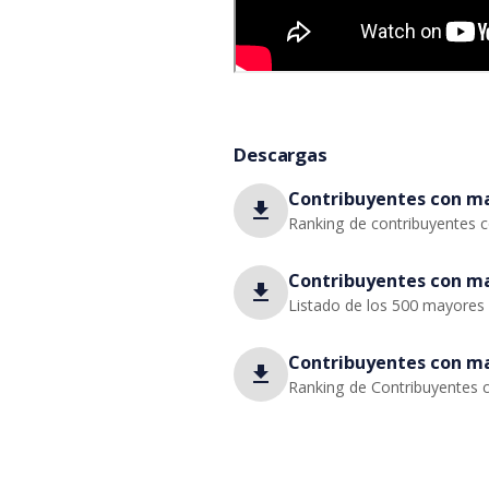
Descargas
Contribuyentes con may
file_download
Ranking de contribuyentes c
Contribuyentes con may
file_download
Listado de los 500 mayores 
Contribuyentes con may
file_download
Ranking de Contribuyentes c