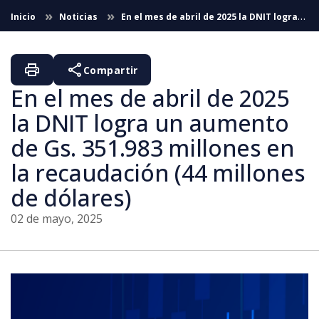
Saltar al contenido principal
Inicio
Noticias
En el mes de abril de 2025 la DNIT logra
un aumento de Gs. 351.983 millones en la recaudación (44
millones de dólares)
print
share
Compartir
En el mes de abril de 2025
la DNIT logra un aumento
de Gs. 351.983 millones en
la recaudación (44 millones
de dólares)
02 de mayo, 2025