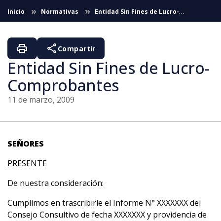
Saltar al contenido principal
Inicio
Normativas
Entidad Sin Fines de Lucro-
Comprobantes
print
share
Compartir
Entidad Sin Fines de Lucro-
Comprobantes
11 de marzo, 2009
SEÑORES
PRESENTE
De nuestra consideración:
Cumplimos en trascribirle el Informe N° XXXXXXX del
Consejo Consultivo de fecha XXXXXXX y providencia de