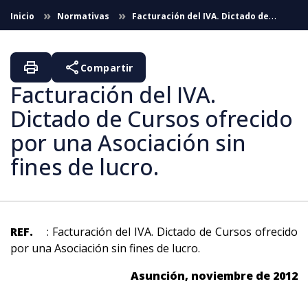
Saltar al contenido principal
Inicio
Normativas
Facturación del IVA. Dictado de
Cursos ofrecido por una Asociación sin fines de lucro.
print
share
Compartir
Facturación del IVA.
Dictado de Cursos ofrecido
por una Asociación sin
fines de lucro.
REF.
: Facturación del IVA. Dictado de Cursos ofrecido
por una Asociación sin fines de lucro.
Asunción, noviembre de 2012