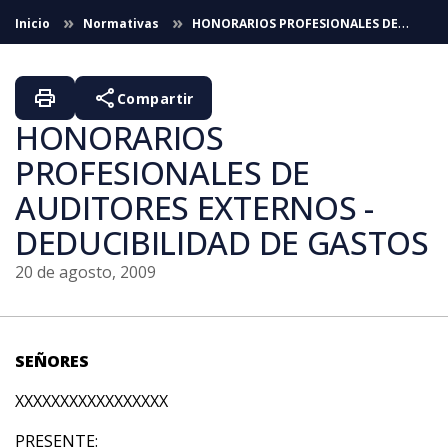
Saltar al contenido principal
Inicio
Normativas
HONORARIOS PROFESIONALES DE
AUDITORES EXTERNOS - DEDUCIBILIDAD DE GASTOS
print
share
Compartir
HONORARIOS
PROFESIONALES DE
AUDITORES EXTERNOS -
DEDUCIBILIDAD DE GASTOS
20 de agosto, 2009
SEÑORES
XXXXXXXXXXXXXXXXX
PRESENTE: