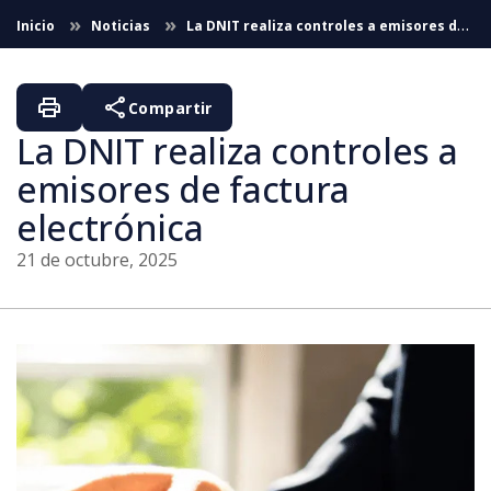
Saltar al contenido principal
Inicio
Noticias
La DNIT realiza controles a emisores de
factura electrónica
print
share
Compartir
La DNIT realiza controles a
emisores de factura
electrónica
21 de octubre, 2025