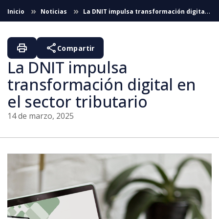
Saltar al contenido principal
Inicio
Noticias
La DNIT impulsa transformación digital
en el sector tributario
print
share
Compartir
La DNIT impulsa
transformación digital en
el sector tributario
14 de marzo, 2025