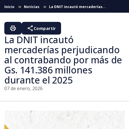
Saltar al contenido principal
Inicio
Noticias
La DNIT incautó mercaderías
perjudicando al contrabando por más de Gs. 141.386 millones
durante el 2025
print
share
Compartir
La DNIT incautó
mercaderías perjudicando
al contrabando por más de
Gs. 141.386 millones
durante el 2025
07 de enero, 2026