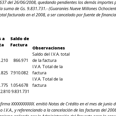
0637 del 26/06/2008, quedando pendientes los demás importes po
la suma de Gs. 9.831.731.- (Guaraníes Nueve Millones Ochocientos
otal facturado en el 2008, a ser cancelado por fuente de financia
 a
Saldo de
ta
Factura
Observaciones
Saldo del I.V.A. total
.210
866.971
de la factura
I.V.A. Total de la
.825
7.910.082
factura
I.V.A. Total de la
.775
1.054.678
factura
82.810
9.831.731
a firma XXXXXXXXXXX. emitió Notas de Crédito en el mes de junio d
V.A., y referenciando a la cancelación de las facturas del 2008.