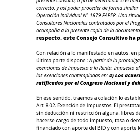
presente consulta, a fin de determinar si el mec
correcto, y así poder proceder de forma simila
Operación Individual N° 1879 FAPEP. Una situac
Consultores Nacionales contratados por el Pro
acompaña a la presente copia de la documenta
respecto, este Consejo Consultivo ha p
Con relación a lo manifestado en autos, en p
última parte dispone :
A partir de la promulg
exenciones de Impuesto a la Renta, Impuesto a
las exenciones contempladas en:
4) Los acuer
ratificados por el Congreso Nacional y d
En ese sentido, traemos a colación lo estab
Art. 8.02. Exención de Impuestos: El presta
sin deducción ni restricción alguna, libres 
hacerse cargo de todo impuesto, tasa o dere
financiado con aporte del BID y con aporte l