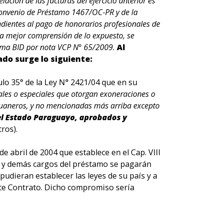
ación de las facturas del ejercicio anterior es
 Convenio de Préstamo 1467/OC-PR y de la
ndientes al pago de honorarios profesionales de
na mejor comprensión de lo expuesto, se
ama BID por nota VCP N° 65/2009.
Al
ado surge lo siguiente:
ulo 35° de la Ley N° 2421/04 que en su
ales o especiales que otorgan exoneraciones o
duaneros, y no mencionadas más arriba excepto
 el Estado Paraguayo, aprobados y
ros).
 abril de 2004 que establece en el Cap. VIII
es y demás cargos del préstamo se pagarán
pudieran establecer las leyes de su país y a
este Contrato. Dicho compromiso sería