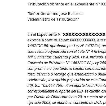
Tributación obrante en el expediente N° XX
“Señor Gerónimo José Bellassai
Viceministro de Tributación”
En el Expediente Nº
XXXXXXXXXXXXXX
expone a continuación: XXXXXXXXXXXX, a tra
1467/OC-PR, aprobado por Ley N° 2407/04, real
cual resultó adjudicada con el Lote N° 4 la Emp
Mil Quinientos Cuarenta y Dos), I.V.A. incluido
Convenio de Préstamo N° 1467/OC-PR, Ley 2407 de
compromete a que tanto el capital como los int
tasa, derecho o recargo que establezcan o pudie
celebración, inscripción y ejecución de este Co
20), Gs. 105.467.765.- -Con aporte local (Fuente
correspondiente al aporte del BID, se cuenta c
por Fuente de Financiamiento 20, a cuenta de 
ejercicio 2008, se abonó en concepto de I.V.A. 