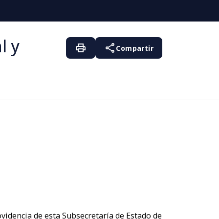
l y
print
share
Compartir
videncia de esta Subsecretaría de Estado de