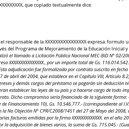
XXXXXXXXX, que copiado textualmente dice:
X
el responsable de la XXXXXXXXXXXXXXXX expresa: formulo un
vés del Programa de Mejoramiento de la Educación Inicial y
izó el llamado a Licitación Pública Nacional MEC-BID N° 02/200
resa XXXXXXXXXXXXXXX., por un importe total de Gs. 116.014.542.
. Esta adjudicación fue formalizada por contrato suscrito en fech
 abril del 2004, que establece en el Capítulo VIII, Artículo 8.2
ereses y demás cargos del préstamo se pagarán sin deducción ni r
ran establecer las leyes de su país y a hacerse cargo de todo imp
ntrato. Dicho compromiso sería financiado de la siguiente forma:
 de Financiamiento 10), Gs. 10.546.777.- (correspondiente al I.V.
on la No Objeción N° CPR/C2008/1451 del 27 de Mayo del 2008, c
varias facturas emitidas por la firma XXXXXXXXXXXXX. en el año
por la adquisición de bienes varios, la suma de Gs. 715.045.- (Gu