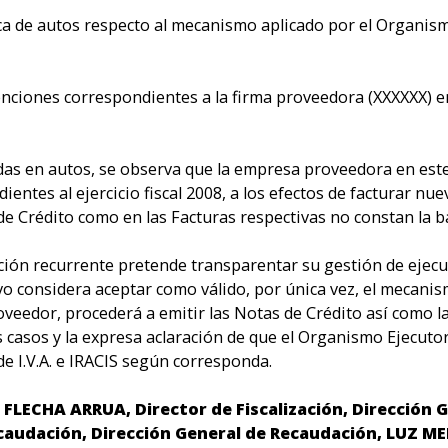
ica de autos respecto al mecanismo aplicado por el Organis
etenciones correspondientes a la firma proveedora (XXXXXX) 
as en autos, se observa que la empresa proveedora en est
ientes al ejercicio fiscal 2008, a los efectos de facturar nu
 de Crédito como en las Facturas respectivas no constan la
ución recurrente pretende transparentar su gestión de ejec
ivo considera aceptar como válido, por única vez, el mecani
oveedor, procederá a emitir las Notas de Crédito así como la
 casos y la expresa aclaración de que el Organismo Ejecutor
e I.V.A. e IRACIS según corresponda.
ECHA ARRUA, Director de Fiscalización, Dirección Ge
audación, Dirección General de Recaudación, LUZ ME