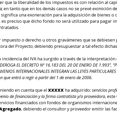
ner que la liberalidad de los impuestos es con relación al ca
 en tanto que en los demás casos no se prevé eximición de
o significa una exoneración para la adquisición de bienes o 
 es preciso que dicho fondo no será utilizado para pagar im
ntratados.
er impuesto o derecho u otros gravámenes que se debiesen p
tora del Proyecto; debiendo presupuestar a tal efecto dicha
incidencia del IVA ha surgido a través de la interpretación
DEROGA EL DECRETO Nº 16.183 DEL 20 DE ENERO DE 1.993”, “
ENIOS INTERNACIONALES INTEGRAN LAS LEYES PARTICULARES D
 que entró a regir a partir del 1 de enero de 2006.
eniendo en cuenta que el
XXXXX
ha adquirido
: servicios pro
enio de financiación y la firma contratista y/o proveedora
, este
ervicios financiados con fondos de organismos internacione
 Agregado
, debiendo el consultor y proveedor emitir las f