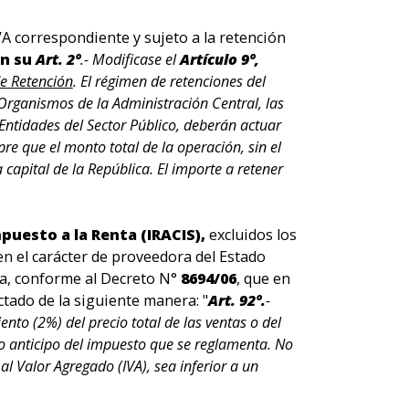
VA correspondiente y sujeto a la retención
en su
Art. 2º
.- Modificase el
Artículo 9º,
e Retención
. El régimen de retenciones del
rganismos de la Administración Central, las
ntidades del Sector Público, deberán actuar
e que el monto total de la operación, sin el
 capital de la República. El importe a retener
puesto a la Renta (IRACIS),
excluidos los
en el carácter de proveedora del Estado
a, conforme al Decreto N°
8694/06
, que en
ctado de la siguiente manera: "
Art. 92º.
-
ento (2%) del precio total de las ventas o del
o anticipo del impuesto que se reglamenta. No
l Valor Agregado (IVA), sea inferior a un