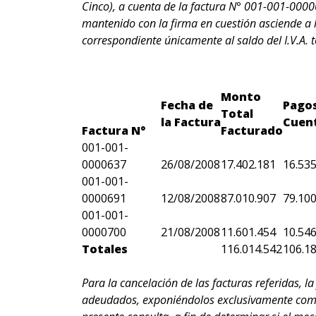
Cinco), a cuenta de la factura N° 001-001-000
mantenido con la firma en cuestión asciende a 
correspondiente únicamente al saldo del I.V.A. t
Monto
Fecha de
Pagos
Total
la Factura
Cuen
Factura N°
Facturado
001-001-
0000637
26/08/2008
17.402.181
16.535
001-001-
0000691
12/08/2008
87.010.907
79.100
001-001-
0000700
21/08/2008
11.601.454
10.546
Totales
116.014.542
106.1
Para la cancelación de las facturas referidas, l
adeudados, exponiéndolos exclusivamente como I.