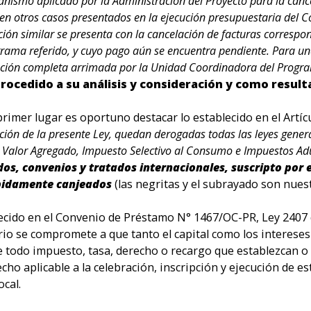
anismo aplicado por la Administración del Proyecto para la cancel
r en otros casos presentados en la ejecución presupuestaria del
ión similar se presenta con la cancelación de facturas correspo
grama referido, y cuyo pago aún se encuentra pendiente. Para u
ción completa arrimada por la Unidad Coordinadora del Progr
rocedido a su análisis y consideración y como result
rimer lugar es oportuno destacar lo establecido en el Artíc
ación de la presente Ley, quedan derogadas todas las leyes gener
l Valor Agregado, Impuesto Selectivo al Consumo e Impuestos A
dos, convenios y tratados internacionales, suscripto por
ebidamente canjeados
(las negritas y el subrayado son nuest
lecido en el Convenio de Préstamo N° 1467/OC-PR, Ley 2407 de
tario se compromete a que tanto el capital como los interes
de todo impuesto, tasa, derecho o recargo que establezcan o 
cho aplicable a la celebración, inscripción y ejecución de 
ocal.