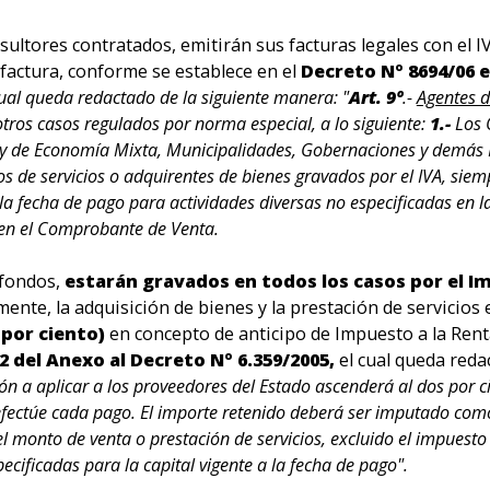
ultores contratados, emitirán sus facturas legales con el I
 factura, conforme se establece en el
Decreto Nº 8694/06 
 cual queda redactado de la siguiente manera: "
Art. 9º
.-
Agentes d
otros casos regulados por norma especial, a lo siguiente:
1.-
Los O
 y de Economía Mixta, Municipalidades, Gobernaciones y demás E
de servicios o adquirentes de bienes gravados por el IVA, siempr
la fecha de pago para actividades diversas no especificadas en la
o en el Comprobante de Venta.
 fondos,
estarán gravados en todos los casos por el Im
ente, la adquisición de bienes y la prestación de servicios 
por ciento)
en concepto de anticipo de Impuesto a la Rent
2 del Anexo al Decreto Nº 6.359/2005,
el cual queda reda
ión a aplicar a los proveedores del Estado ascenderá al dos por ci
 efectúe cada pago. El importe retenido deberá ser imputado com
 monto de venta o prestación de servicios, excluido el impuesto a
cificadas para la capital vigente a la fecha de pago".