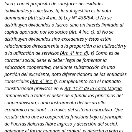
lucro, con el propósito de satisfacer necesidades
individuales y colectivas. b) la autogestión es la nota
dominante
(Artículo 4 inc. b
) Ley N° 438/94. c) No se
distribuyen dividendos o lucros, sino un interés limitado al
capital aportado por los socios (
Art. 4 inc. c
). d) No se
distribuyen
dividendos sino excedentes y éstos están
relacionados directamente a la proporción a la utilización y
a la utilización de servicios (
Art. 4° inc. d
). e) Como es de
carácter social, tiene el deber legal de fomentar la
educación cooperativa, mediante substracción de una
porción del excedente, nota diferenciadora de las entidades
comerciales (
Art. 4° inc. f
), cumplimiento con el mandato
constitucional previstos en el
Art. 113° de la Carta Magna
,
imponiendo a todos el deber de difundir los principios del
cooperativismo, como instrumento del desarrollo
económico nacional,.. a través del sistema educativo. Que
resulta claro que la cooperativa funciona bajo el principio
de Puertas Abiertas (libre ingreso y deserción del socio),
antepone el factor humano al capital, el derecho a voto es