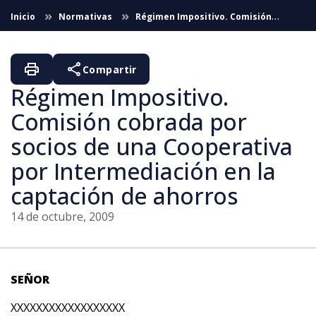
Saltar al contenido principal
Inicio
Normativas
Régimen Impositivo. Comisión
cobrada por socios de una Cooperativa por Intermediación en la
captación de ahorros
print
share
Compartir
Régimen Impositivo.
Comisión cobrada por
socios de una Cooperativa
por Intermediación en la
captación de ahorros
14 de octubre, 2009
SEÑOR
XXXXXXXXXXXXXXXXXX