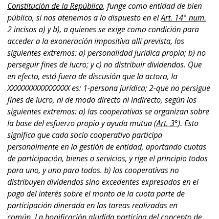
Constitución de la República
, funge como entidad de bien
público, si nos atenemos a lo dispuesto en el
Art. 14° num.
2 incisos a) y b)
, a quienes se exige como condición para
acceder a la exoneración impositiva allí prevista, los
siguientes extremos: a) personalidad jurídica propia; b) no
perseguir fines de lucro; y c) no distribuir dividendos. Que
en efecto, está fuera de discusión que la actora, la
XXXXXXXXXXXXXXXX es: 1-persona jurídica; 2-que no persigue
fines de lucro, ni de modo directo ni indirecto, según los
siguientes extremos: a) las cooperativas se organizan sobre
la base del esfuerzo propio y ayuda mutua (
Art. 3°
). Esto
significa que cada socio cooperativo participa
personalmente en la gestión de entidad, aportando cuotas
de participación, bienes o servicios, y rige el principio todos
para uno, y uno para todos. b) las cooperativas no
distribuyen dividendos sino excedentes expresados en el
pago del interés sobre el monto de la cuota parte de
participación dinerada en las tareas realizadas en
común. La bonificación aludida participa del concepto de