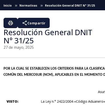
Saltar al contenido principal
Inicio
Normativas
Resolución General DNIT N° 31/25
print
share
Compartir
Resolución General DNIT
N° 31/25
27 de mayo, 2025
POR LA CUAL SE ESTABLECEN LOS CRITERIOS PARA LA CLASIFI
COMÚN DEL MERCOSUR (NCM), APLICABLES EN EL MOMENTO D
Asunción, 27 de m
VISTO:
La Ley n.° 2422/2004 «Código Aduanero» 