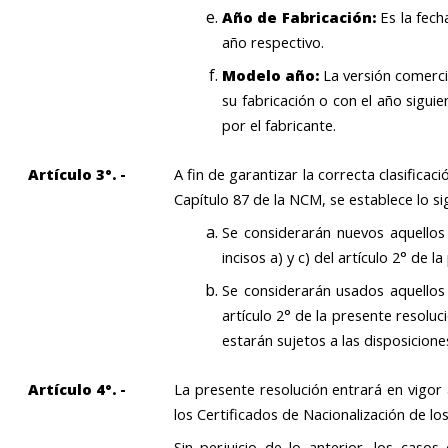
Año de Fabricación:
Es la fec
año respectivo.
Modelo año:
La versión comercia
su fabricación o con el año sigui
por el fabricante.
Artículo 3°. -
A fin de garantizar la correcta clasifica
Capítulo 87 de la NCM, se establece lo si
Se considerarán nuevos aquellos 
incisos a) y c) del artículo 2° de l
Se considerarán usados aquellos v
artículo 2° de la presente resolu
estarán sujetos a las disposicione
Artículo 4°. -
La presente resolución entrará en vigor 
los Certificados de Nacionalización de l
Sin perjuicio de lo anterior, los cas