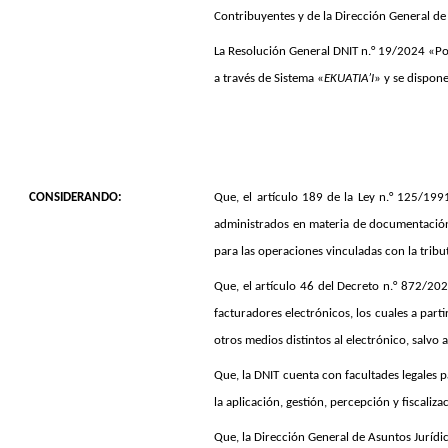
Contribuyentes y de la Dirección General d
La Resolución General DNIT n.° 19/2024 «Por 
a través de Sistema «
EKUATIA’I
» y se dispon
CONSIDERANDO:
Que, el artículo 189 de la Ley n.° 125/1991
administrados en materia de documentación 
para las operaciones vinculadas con la tribu
Que, el artículo 46 del Decreto n.° 872/202
facturadores electrónicos, los cuales a par
otros medios distintos al electrónico, salvo
Que, la DNIT cuenta con facultades legales p
la aplicación, gestión, percepción y fiscaliz
Que, la Dirección General de Asuntos Jurídi