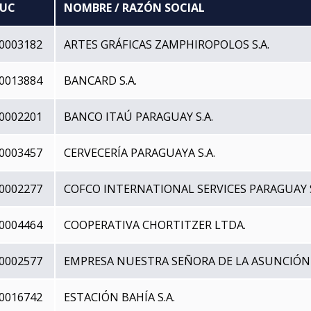
RUC
NOMBRE / RAZÓN SOCIAL
0003182
ARTES GRÁFICAS ZAMPHIROPOLOS S.A.
0013884
BANCARD S.A.
0002201
BANCO ITAÚ PARAGUAY S.A.
0003457
CERVECERÍA PARAGUAYA S.A.
0002277
COFCO INTERNATIONAL SERVICES PARAGUAY S
0004464
COOPERATIVA CHORTITZER LTDA.
0002577
EMPRESA NUESTRA SEÑORA DE LA ASUNCIÓN
0016742
ESTACIÓN BAHÍA S.A.