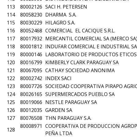
113
80002126
SACI H. PETERSEN
114
80058230
DHARMA S.A.
115
80030229
HILAGRO S.A.
116
80052468
COMERCIAL EL CACIQUE S.R.L.
117
80017932
MERCANTIL COMERCIAL SA (MERCO SA
118
80001812
INDUFAR COMERCIAL E INDUSTRIAL SA
119
80000146
LABORATORIO DE PRODUCTOS ETICOS 
120
80016799
KIMBERLY CLARK PARAGUAY SA
121
80067095
CATHAY SOCIEDAD ANONIMA
122
80002742
INDEX SACI
123
80007726
SOCIEDAD COOPERATIVA PIRAPO AGRI
124
80026165
SUPERMERCADOS PUEBLO SA
125
80019066
NESTLE PARAGUAY SA
126
80012035
GARDEN SA
127
80076508
THN PARAGUAY S.A.
80008971
COOPERATIVA DE PRODUCCION AGROPE
128
PEÑA LTDA