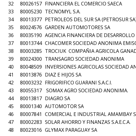
32
80026157
FINANCIERA EL COMERCIO SAECA
33
80005230
TECNOMYL S.A.
34
80013377
PETROLEOS DEL SUR SA (PETROSUR SA
35
80024576
GARDEN AUTOMOTORES SA
36
80035190
AGENCIA FINANCIERA DE DESARROLLO
37
80013744
CHACOMER SOCIEDAD ANONIMA EMISOR
38
80003285
TROCIUK COMPAÑIA AGRICOLA GANAD
39
80024300
TRANSAGRO SOCIEDAD ANONIMA
40
80048509
INVERSIONES AGRICOLAS SOCIEDAD 
41
80013876
DIAZ E HIJOS SA
42
80003232
FRIGORIFICO GUARANI S.A.C.I.
43
80055317
SOMAX AGRO SOCIEDAD ANONIMA.
44
80013817
DIAGRO SA
45
80001340
AUTOMOTOR SA
46
80007841
COMERCIAL E INDUSTRIAL AMAMBAY SA
47
80002283
SOLAR AHORRO Y FINANZAS S.A.E.C.A.
48
80023016
GLYMAX PARAGUAY SA