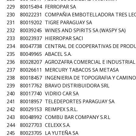
229
80015494
FERROPAR SA
230
80022231
COMPAÑIA EMBOTELLADORA TRES LEONE
231
80019202
TIGRE PARAGUAY SA
232
80039245
WINES AND SPIRITS SA (WASPY SA)
233
80023937
HIERROPAR SACI
234
80047738
CENTRAL DE COOPERATIVAS DE PROD
235
80049965
ABACEL S.A.
236
80028207
AGROZAFRA COMERCIAL E INDUSTRIAL 
237
80026611
MERCURY TABACOS SA METASA
238
80018457
INGENIERIA DE TOPOGRAFIA Y CAMINOS 
239
80017762
BRAVO DISTRIBUIDORA SRL
240
80017740
VIDRIO CAR SA
241
80018957
TELEDEPORTES PARAGUAY SA
242
80029153
REIMPEX S.R.L.
243
80048992
COMBU BAR COMPANY S.R.L
244
80027703
CELEXX S.A.
245
80023705
LA YUTEÑA SA