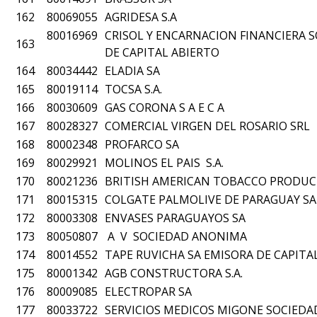
162
80069055
AGRIDESA S.A
80016969
CRISOL Y ENCARNACION FINANCIERA 
163
DE CAPITAL ABIERTO
164
80034442
ELADIA SA
165
80019114
TOCSA S.A.
166
80030609
GAS CORONA S A E C A
167
80028327
COMERCIAL VIRGEN DEL ROSARIO SRL
168
80002348
PROFARCO SA
169
80029921
MOLINOS EL PAIS S.A.
170
80021236
BRITISH AMERICAN TOBACCO PRODUCT
171
80015315
COLGATE PALMOLIVE DE PARAGUAY SA
172
80003308
ENVASES PARAGUAYOS SA
173
80050807
A V SOCIEDAD ANONIMA
174
80014552
TAPE RUVICHA SA EMISORA DE CAPITA
175
80001342
AGB CONSTRUCTORA S.A.
176
80009085
ELECTROPAR SA
177
80033722
SERVICIOS MEDICOS MIGONE SOCIED