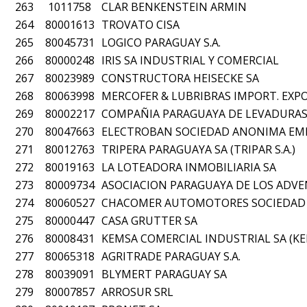
263
1011758
CLAR BENKENSTEIN ARMIN
264
80001613
TROVATO CISA
265
80045731
LOGICO PARAGUAY S.A.
266
80000248
IRIS SA INDUSTRIAL Y COMERCIAL
267
80023989
CONSTRUCTORA HEISECKE SA
268
80063998
MERCOFER & LUBRIBRAS IMPORT. EXPORT. 
269
80002217
COMPAÑIA PARAGUAYA DE LEVADURAS
270
80047663
ELECTROBAN SOCIEDAD ANONIMA EMI
271
80012763
TRIPERA PARAGUAYA SA (TRIPAR S.A.)
272
80019163
LA LOTEADORA INMOBILIARIA SA
273
80009734
ASOCIACION PARAGUAYA DE LOS ADVE
274
80060527
CHACOMER AUTOMOTORES SOCIEDAD
275
80000447
CASA GRUTTER SA
276
80008431
KEMSA COMERCIAL INDUSTRIAL SA (KEMS
277
80065318
AGRITRADE PARAGUAY S.A.
278
80039091
BLYMERT PARAGUAY SA
279
80007857
ARROSUR SRL