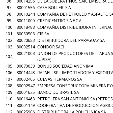
96
80014256
DE LA SOBERA HNOS. SAIC EMISORA DE
97
80001556
CASA BOLLER S.A
98
80010244
COMPAÑIA DE PETROLEO Y ASFALTO S
99
80011000
CREDICENTRO S.A.E.C.A.
100
80018488
COMPAÑIA DISTRIBUIDORA INTERNAC
101
80030503
CIE SA
102
80020653
DISTRIBUIDORA DEL PARAGUAY SA
103
80002514
CONDOR SACI
80021003
UNION DE PRODUCTORES DE ITAPUA S.
104
(UPISA)
105
80070039
BONUS SOCIEDAD ANONIMA
106
80014443
RAFAELI SRL IMPORTADORA Y EXPORT
107
80002465
CUEVAS HERMANOS SA
108
80002947
EMPRESA CONSTRUCTORA MINERA PYA.
109
80001625
BANCO DO BRASIL SA
110
80016463
PETROLERA SAN ANTONIO SA (PETROS
111
80001149
COOPERATIVA DE PRODUCCION AGRIC
112
80025906
DISTRIBUIDORA LA POLICLINICA SA