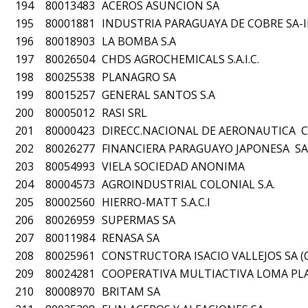
194
80013483
ACEROS ASUNCION SA
195
80001881
INDUSTRIA PARAGUAYA DE COBRE SA-
196
80018903
LA BOMBA S.A
197
80026504
CHDS AGROCHEMICALS S.A.I.C.
198
80025538
PLANAGRO SA
199
80015257
GENERAL SANTOS S.A
200
80005012
RASI SRL
201
80000423
DIRECC.NACIONAL DE AERONAUTICA CIVI
202
80026277
FINANCIERA PARAGUAYO JAPONESA S
203
80054993
VIELA SOCIEDAD ANONIMA
204
80004573
AGROINDUSTRIAL COLONIAL S.A.
205
80002560
HIERRO-MATT S.A.C.I
206
80026959
SUPERMAS SA
207
80011984
RENASA SA
208
80025961
CONSTRUCTORA ISACIO VALLEJOS SA (C.I
209
80024281
COOPERATIVA MULTIACTIVA LOMA PLA
210
80008970
BRITAM SA