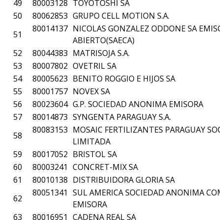
49
80003128
TOYOTOSHI SA
50
80062853
GRUPO CELL MOTION S.A.
80014137
NICOLAS GONZALEZ ODDONE SA EMISO
51
ABIERTO(SAECA)
52
80044383
MATRISOJA S.A.
53
80007802
OVETRIL SA
54
80005623
BENITO ROGGIO E HIJOS SA
55
80001757
NOVEX SA
56
80023604
G.P. SOCIEDAD ANONIMA EMISORA
57
80014873
SYNGENTA PARAGUAY S.A.
80083153
MOSAIC FERTILIZANTES PARAGUAY SO
58
LIMITADA
59
80017052
BRISTOL SA
60
80003241
CONCRET-MIX SA
61
80010138
DISTRIBUIDORA GLORIA SA
80051341
SUL AMERICA SOCIEDAD ANONIMA COM
62
EMISORA
63
80016951
CADENA REAL SA