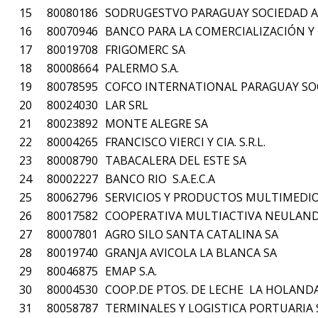
15
80080186
SODRUGESTVO PARAGUAY SOCIEDAD 
16
80070946
BANCO PARA LA COMERCIALIZACIÓN Y 
17
80019708
FRIGOMERC SA
18
80008664
PALERMO S.A.
19
80078595
COFCO INTERNATIONAL PARAGUAY S
20
80024030
LAR SRL
21
80023892
MONTE ALEGRE SA
22
80004265
FRANCISCO VIERCI Y CIA. S.R.L.
23
80008790
TABACALERA DEL ESTE SA
24
80002227
BANCO RIO S.A.E.C.A
25
80062796
SERVICIOS Y PRODUCTOS MULTIMEDIOS
26
80017582
COOPERATIVA MULTIACTIVA NEULAND
27
80007801
AGRO SILO SANTA CATALINA SA
28
80019740
GRANJA AVICOLA LA BLANCA SA
29
80046875
EMAP S.A.
30
80004530
COOP.DE PTOS. DE LECHE LA HOLAND
31
80058787
TERMINALES Y LOGISTICA PORTUARIA 