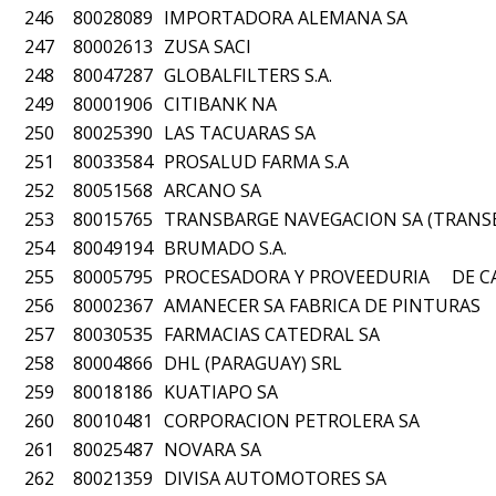
246
80028089
IMPORTADORA ALEMANA SA
247
80002613
ZUSA SACI
248
80047287
GLOBALFILTERS S.A.
249
80001906
CITIBANK NA
250
80025390
LAS TACUARAS SA
251
80033584
PROSALUD FARMA S.A
252
80051568
ARCANO SA
253
80015765
TRANSBARGE NAVEGACION SA (TRANSB
254
80049194
BRUMADO S.A.
255
80005795
PROCESADORA Y PROVEEDURIA DE CAR
256
80002367
AMANECER SA FABRICA DE PINTURAS
257
80030535
FARMACIAS CATEDRAL SA
258
80004866
DHL (PARAGUAY) SRL
259
80018186
KUATIAPO SA
260
80010481
CORPORACION PETROLERA SA
261
80025487
NOVARA SA
262
80021359
DIVISA AUTOMOTORES SA