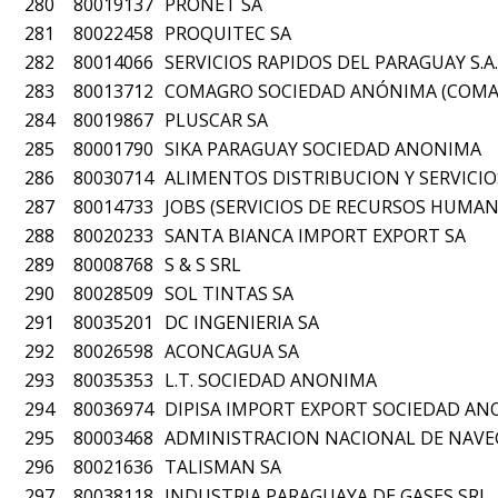
280
80019137
PRONET SA
281
80022458
PROQUITEC SA
282
80014066
SERVICIOS RAPIDOS DEL PARAGUAY S.A.
283
80013712
COMAGRO SOCIEDAD ANÓNIMA (COMAGR
284
80019867
PLUSCAR SA
285
80001790
SIKA PARAGUAY SOCIEDAD ANONIMA
286
80030714
ALIMENTOS DISTRIBUCION Y SERVICIO
287
80014733
JOBS (SERVICIOS DE RECURSOS HUMAN
288
80020233
SANTA BIANCA IMPORT EXPORT SA
289
80008768
S & S SRL
290
80028509
SOL TINTAS SA
291
80035201
DC INGENIERIA SA
292
80026598
ACONCAGUA SA
293
80035353
L.T. SOCIEDAD ANONIMA
294
80036974
DIPISA IMPORT EXPORT SOCIEDAD A
295
80003468
ADMINISTRACION NACIONAL DE NAVE
296
80021636
TALISMAN SA
297
80038118
INDUSTRIA PARAGUAYA DE GASES SRL