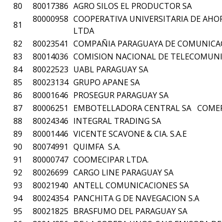
80
80017386
AGRO SILOS EL PRODUCTOR SA
80000958
COOPERATIVA UNIVERSITARIA DE AHO
81
LTDA
82
80023541
COMPAÑIA PARAGUAYA DE COMUNICAC
83
80014036
COMISION NACIONAL DE TELECOMUNI
84
80022523
UABL PARAGUAY SA
85
80023134
GRUPO APANE SA
86
80001646
PROSEGUR PARAGUAY SA
87
80006251
EMBOTELLADORA CENTRAL SA COMERC
88
80024346
INTEGRAL TRADING SA
89
80001446
VICENTE SCAVONE & CIA. S.A.E
90
80074991
QUIMFA S.A.
91
80000747
COOMECIPAR LTDA.
92
80026699
CARGO LINE PARAGUAY SA
93
80021940
ANTELL COMUNICACIONES SA
94
80024354
PANCHITA G DE NAVEGACION S.A
95
80021825
BRASFUMO DEL PARAGUAY SA