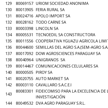
129
80069157
URIOM SOCIEDAD ANONIMA
130
80013905
FERIA RURAL SA
131
80024716
APOLO IMPORT SA
132
80028162
TODO CARNE SA
133
80003398
LINCOLN SA
134
80005531
TECNOEDIL SA CONSTRUCTORA
135
80011556
COOPERATIVA YGUAZU AGRICOLA LIM
136
80044600
SEMILLAS DEL AGRO S.A.(SEM-AGRO S.A.
137
80017092
DOW AGROSCIENCES PARAGUAY SA
138
80040964
UNIGRANOS SA
139
80014467
COMUNICACIONES CELULARES SA
140
80000505
PIROY SA
141
80020755
AUTO MARKET SA
142
80003110
CAVALLARO S.A.C.E.I
80083301
FIDEICOMISO PARA LA EXCELENCIA DE 
143
INVESTIGACIÓN
144
80049532
DVA AGRO PARAGUAY S.R.L.