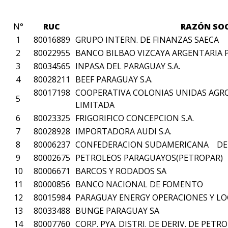
N°
RUC
RAZÓN SOC
1
80016889
GRUPO INTERN. DE FINANZAS SAECA
2
80022955
BANCO BILBAO VIZCAYA ARGENTARIA P
3
80034565
INPASA DEL PARAGUAY S.A.
4
80028211
BEEF PARAGUAY S.A.
80017198
COOPERATIVA COLONIAS UNIDAS AGR
5
LIMITADA
6
80023325
FRIGORIFICO CONCEPCION S.A.
7
80028928
IMPORTADORA AUDI S.A.
8
80006237
CONFEDERACION SUDAMERICANA DE
9
80002675
PETROLEOS PARAGUAYOS(PETROPAR)
10
80006671
BARCOS Y RODADOS SA
11
80000856
BANCO NACIONAL DE FOMENTO
12
80015984
PARAGUAY ENERGY OPERACIONES Y LOGI
13
80033488
BUNGE PARAGUAY SA
14
80007760
CORP. PYA. DISTRI. DE DERIV. DE PETR