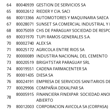
64
80040939
GESTION DE SERVICIOS SA
65
80002612
RIEDER Y CIA. SACI
66
80013366
AUTOMOTORES Y MAQUINARIA SAECA
67
80028071
SUNSET SA COMERCIAL INDUSTRIAL Y 
68
80075059
CHS DE PARAGUAY SOCIEDAD DE RESP
69
80031970
TUPI RAMOS GENERALES S.A.
70
80002740
ALEX SA
71
80025172
AGRICOLA ENTRE RIOS SA
72
80000089
INDUSTRIA NACIONAL DEL CEMENTO
73
80020519
BRIGHTSTAR PARAGUAY SRL
74
80019551
CADENA FARMACENTER SA
75
80001435
DIESA SA
76
80024191
EMPRESA DE SERVICIOS SANITARIOS DE
77
80029906
COMPAÑIA DEKALPAR SA
80005915
FINANCIERA FINEXPAR SOCIEDAD ANO
78
ABIERTO
79
80012003
CORPORACION AVICOLA SA (CORPASA)