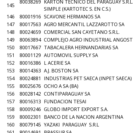
80038269
KARTON TECNICO DEL PARAGUAY S.R.L
145
SIMPLE (KARTOTEC S. EN C.S.)
146
80001916
SCAVONE HERMANOS SA
147
80017563
AGRO MERCANTIL LAZZAROTTO SA
148
80024659
COMERCIAL SAN CAYETANO S.R.L.
149
80063894
COMPLEJO AGRO INDUSTRIAL ANGOST
150
80017667
TABACALERA HERNANDARIAS SA
151
80001129
AUTOMOVIL SUPPLY SA
152
80016386
L ACERIE SA
153
80014363
A.J. BOSTON SA
154
80024881
INDUSTRIAS PET SAECA (INPET SAECA)
155
80025676
OCHO A SA (8A)
156
80028142
CONTIPARAGUAY SA
157
80016313
FUNDACION TESAI
158
80009246
GLOBO IMPORT EXPORT S.A.
159
80002301
BANCO DE LA NACION ARGENTINA
160
80079145
YAZAKI PARAGUAY S.R.L
161
80014691
BRASSUR SA