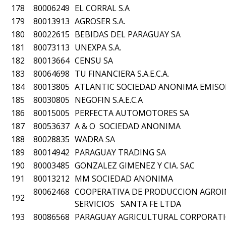
178
80006249
EL CORRAL S.A
179
80013913
AGROSER S.A.
180
80022615
BEBIDAS DEL PARAGUAY SA
181
80073113
UNEXPA S.A.
182
80013664
CENSU SA
183
80064698
TU FINANCIERA S.A.E.C.A.
184
80013805
ATLANTIC SOCIEDAD ANONIMA EMISORA
185
80030805
NEGOFIN S.A.E.C.A
186
80015005
PERFECTA AUTOMOTORES SA
187
80053637
A & O SOCIEDAD ANONIMA
188
80028835
WADRA SA
189
80014942
PARAGUAY TRADING SA
190
80003485
GONZALEZ GIMENEZ Y CIA. SAC
191
80013212
MM SOCIEDAD ANONIMA
80062468
COOPERATIVA DE PRODUCCION AGRO
192
SERVICIOS SANTA FE LTDA
193
80086568
PARAGUAY AGRICULTURAL CORPORATIO