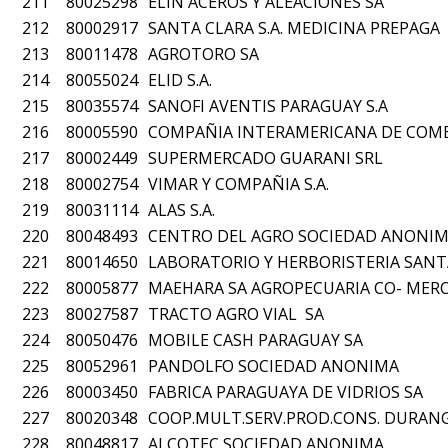
211
80025298
ELIN ACEROS Y ALEACIONES SA
212
80002917
SANTA CLARA S.A. MEDICINA PREPAGA
213
80011478
AGROTORO SA
214
80055024
ELID S.A.
215
80035574
SANOFI AVENTIS PARAGUAY S.A
216
80005590
COMPAÑIA INTERAMERICANA DE COME
217
80002449
SUPERMERCADO GUARANI SRL
218
80002754
VIMAR Y COMPAÑIA S.A.
219
80031114
ALAS S.A.
220
80048493
CENTRO DEL AGRO SOCIEDAD ANONI
221
80014650
LABORATORIO Y HERBORISTERIA SANT
222
80005877
MAEHARA SA AGROPECUARIA CO- MERC. E 
223
80027587
TRACTO AGRO VIAL SA
224
80050476
MOBILE CASH PARAGUAY SA
225
80052961
PANDOLFO SOCIEDAD ANONIMA
226
80003450
FABRICA PARAGUAYA DE VIDRIOS SA
227
80020348
COOP.MULT.SERV.PROD.CONS. DURAN
228
80048817
ALCOTEC SOCIEDAD ANONIMA