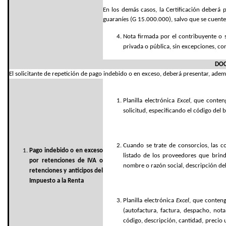
En los demás casos, la Certificación deberá
guaraníes (G 15.000.000), salvo que se cuente
Nota firmada por el contribuyente o s
privada o pública, sin excepciones, c
DOC
El solicitante de repetición de pago indebido o en exceso, deberá presentar, ademá
Planilla electrónica
Excel,
que contenga
solicitud, especificando el código del b
Cuando se trate de consorcios, las c
Pago indebido o en exceso
listado de los proveedores que brind
por retenciones de IVA o
nombre o razón social, descripción del b
retenciones y anticipos del
Impuesto a la Renta
Planilla electrónica
Excel
, que conteng
(autofactura, factura, despacho, nota
código, descripción, cantidad, precio un