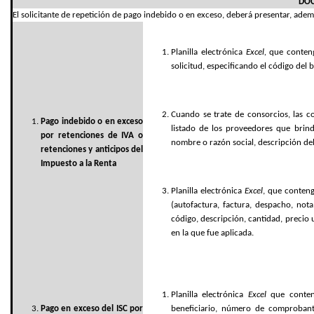
DOC
El solicitante de repetición de pago indebido o en exceso, deberá presentar, ademá
Planilla electrónica
Excel,
que contenga
solicitud, especificando el código del b
Cuando se trate de consorcios, las c
Pago indebido o en exceso
listado de los proveedores que brind
por retenciones de IVA o
nombre o razón social, descripción del b
retenciones y anticipos del
Impuesto a la Renta
Planilla electrónica
Excel
, que conteng
(autofactura, factura, despacho, nota
código, descripción, cantidad, precio un
en la que fue aplicada.
Planilla electrónica
Excel
que conteng
Pago en exceso del ISC por
beneficiario, número de comprobante