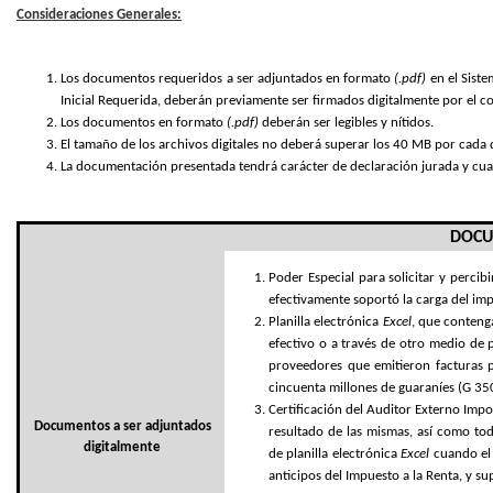
Consideraciones Generales:
Los documentos requeridos a ser adjuntados en formato
(.pdf)
en el Siste
Inicial Requerida, deberán previamente ser firmados digitalmente por el co
Los documentos en formato
(.pdf)
deberán ser legibles y nítidos.
El tamaño de los archivos digitales no deberá superar los 40 MB por cad
La documentación presentada tendrá carácter de declaración jurada y cuan
DOCU
Poder Especial para solicitar y percib
efectivamente soportó la carga del im
Planilla electrónica
Excel
, que contenga
efectivo o a través de otro medio de 
proveedores que emitieron facturas p
cincuenta millones de guaraníes (G 350.
Certificación del Auditor Externo Impo
Documentos a ser adjuntados
resultado de las mismas, así como tod
digitalmente
de
planilla electrónica
Excel
cuando el
anticipos del Impuesto a la Renta, y s