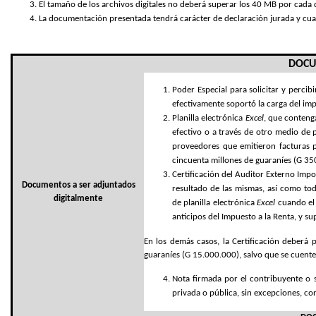
El tamaño de los archivos digitales no deberá superar los 40 MB por cad
La documentación presentada tendrá carácter de declaración jurada y cuan
DOCU
Poder Especial para solicitar y percib
efectivamente soportó la carga del im
Planilla electrónica
Excel
, que contenga
efectivo o a través de otro medio de 
proveedores que emitieron facturas p
cincuenta millones de guaraníes (G 350.
Certificación del Auditor Externo Impo
Documentos a ser adjuntados
resultado de las mismas, así como tod
digitalmente
de
planilla electrónica
Excel
cuando el
anticipos del Impuesto a la Renta, y s
En los demás casos, la Certificación deberá
guaraníes (G 15.000.000), salvo que se cuente
Nota firmada por el contribuyente o s
privada o pública, sin excepciones, c