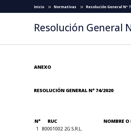
Saltar al contenido principal
Inicio
Normativas
Resolución General Nº 7
Resolución General N
ANEXO
RESOLUCIÓN GENERAL N° 74/2020
N°
RUC
NOMBRE O 
1
80001002
2G S.R.L.