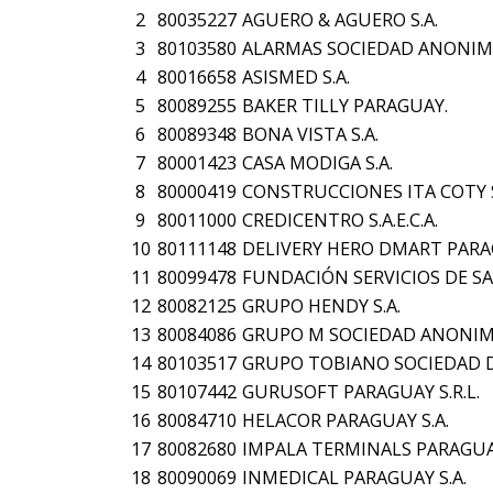
2
80035227
AGUERO & AGUERO S.A.
3
80103580
ALARMAS SOCIEDAD ANONIM
4
80016658
ASISMED S.A.
5
80089255
BAKER TILLY PARAGUAY.
6
80089348
BONA VISTA S.A.
7
80001423
CASA MODIGA S.A.
8
80000419
CONSTRUCCIONES ITA COTY S
9
80011000
CREDICENTRO S.A.E.C.A.
10
80111148
DELIVERY HERO DMART PARAG
11
80099478
FUNDACIÓN SERVICIOS DE S
12
80082125
GRUPO HENDY S.A.
13
80084086
GRUPO M SOCIEDAD ANONIM
14
80103517
GRUPO TOBIANO SOCIEDAD D
15
80107442
GURUSOFT PARAGUAY S.R.L.
16
80084710
HELACOR PARAGUAY S.A.
17
80082680
IMPALA TERMINALS PARAGUAY
18
80090069
INMEDICAL PARAGUAY S.A.