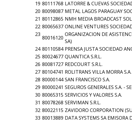
19
80111768
LATORRE & CUEVAS SOCIEDA
20
80098087
METAL LAGOS PARAGUAY SO
21
80112865
NMH MEDIA BROADCAST SOLU
22
80065637
ONLINE VENTURES SOCIEDA
23
ORGANIZACION DE ASISTENCIA 
80016120
SA)
24
80110584
PRENSA JUSTA SOCIEDAD AN
25
80024677
QUANTICA S.R.L.
26
80081727
REDCOURT S.R.L.
27
80104741
ROLITRANS VILLA MORRA S.A.
28
80000144
SAN FRANCISCO S.A.
29
80000241
SEGUROS GENERALES S.A. - SE
30
80065315
SERVICIOS Y VALORES S.A.
31
80078268
SERVIMAN S.R.L.
32
80022115
ZAVIDORO CORPORATION (SU
33
80013889
DATA SYSTEMS SA EMISORA D