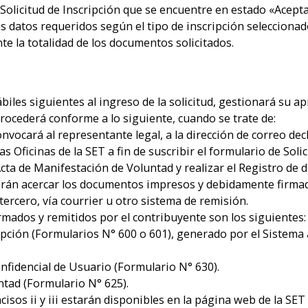
 Solicitud de Inscripción que se encuentre en estado «Acepta
 datos requeridos según el tipo de inscripción seleccionad
 la totalidad de los documentos solicitados.
hábiles siguientes al ingreso de la solicitud, gestionará su
procederá conforme a lo siguiente, cuando se trate de:
cará al representante legal, a la dirección de correo decla
Oficinas de la SET a fin de suscribir el formulario de Solici
Acta de Manifestación de Voluntad y realizar el Registro de 
 acercar los documentos impresos y debidamente firmados 
ercero, vía courrier u otro sistema de remisión.
mados y remitidos por el contribuyente son los siguientes
cripción (Formularios N° 600 o 601), generado por el Sistema 
Confidencial de Usuario (Formulario N° 630).
untad (Formulario N° 625).
isos ii y iii estarán disponibles en la página web de la SET