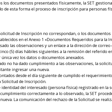
os los documentos presentados físicamente, la SET gestiona
o de esta forma el proceso de inscripción para personas fís
Solicitud de Inscripción no correspondan, o los documento
ablecidos en el Anexo 1 «Documentos Requeridos para la Ins
esado las observaciones y un enlace a la dirección de correo e
inco (5) días hábiles siguientes a la remisión del referido e
or única vez los datos o documentos anexados.
esado no ha dado cumplimiento a las observaciones, la soli
citante ingresar una nueva.
 contados desde el día siguiente de cumplido el requerimient
 Solicitud de Inscripción.
entidad del interesado (persona física) registrado en la s
umplimiento correctamente a lo observado, la SET procederá
 nueva. La comunicación del rechazo de la Solicitud se realiz