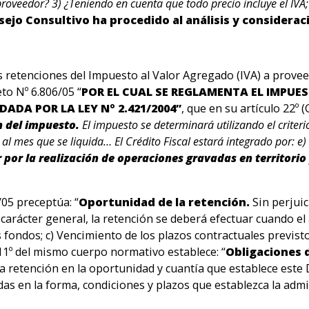
 proveedor? 3) ¿Teniendo en cuenta que todo precio incluye el IVA;
sejo Consultivo ha procedido al análisis y considerac
s retenciones del Impuesto al Valor Agregado (IVA) a provee
eto Nº 6.806/05 “
POR EL CUAL SE REGLAMENTA EL IMPUE
DADA POR LA LEY Nº 2.421/2004”
, que en su artículo 22º (
n del impuesto.
El impuesto se determinará utilizando el criteri
e al mes que se liquida… El Crédito Fiscal estará integrado por: e)
or por la realización de operaciones gravadas en territor
/05 preceptúa: “
Oportunidad de la retención.
Sin perjuic
carácter general, la retención se deberá efectuar cuando el 
os fondos; c) Vencimiento de los plazos contractuales previs
. 11º del mismo cuerpo normativo establece: “
Obligaciones 
a retención en la oportunidad y cuantía que establece este 
das en la forma, condiciones y plazos que establezca la admi